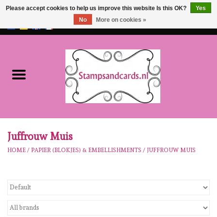
Please accept cookies to help us improve this website Is this OK?
Yes
No
More on cookies »
EUR
/
GBP
0 Items - €0,00
Home
NEW!!
pre-order
Karen Burniston
Juffrouw Muis
HOME
/
PAPIER (BLOKJES) & EMBELLISHMENTS
/
JUFFROUW MUIS
Crealies
workshops
Our Brands