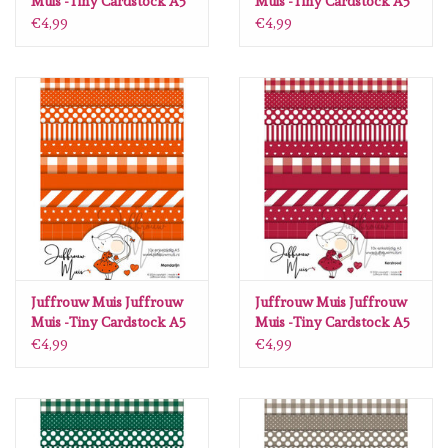
Muis -Tiny Cardstock A5
Muis -Tiny Cardstock A5
- Zwart
- Cappucino
€4,99
€4,99
Juffrouw Muis Juffrouw
Juffrouw Muis Juffrouw
Muis -Tiny Cardstock A5
Muis -Tiny Cardstock A5
- Mandarijn
- Kerstrood
€4,99
€4,99