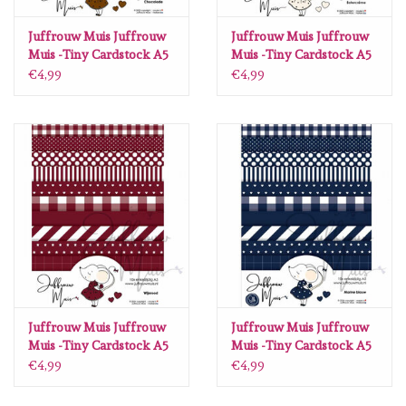
Lesia Zgharda
Juffrouw Muis Juffrouw
Juffrouw Muis Juffrouw
Muis -Tiny Cardstock A5
Muis -Tiny Cardstock A5
Magnolia
- Chocolade
- Botercreme
€4,99
€4,99
Zig Kuretake
OLO Markers
Impronte D'autore
Uitverkoop
Modascrap
Juffrouw Muis Juffrouw
Juffrouw Muis Juffrouw
Muis -Tiny Cardstock A5
Muis -Tiny Cardstock A5
- Wijnrood
- Donkerblauw Silk
Siliconen mal
€4,99
€4,99
Edition