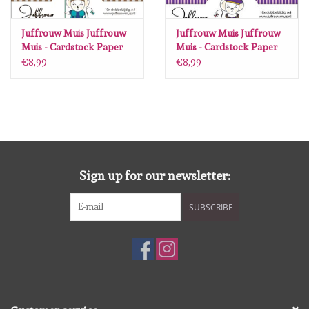
Juffrouw Muis Juffrouw
Juffrouw Muis Juffrouw
Muis - Cardstock Paper
Muis - Cardstock Paper
pad A4 - Dank u
pad A4 - Piejte Piet,
€8,99
€8,99
Sinterklaasje
wiedewiedewiet
Sign up for our newsletter:
SUBSCRIBE