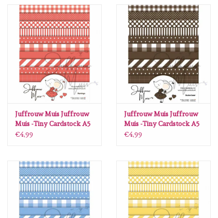
Spellbinders
Dress My Craft
Uniquely Creative
Juffrouw Muis
Memorybox
Juffrouw Muis Juffrouw
Juffrouw Muis Juffrouw
Muis -Tiny Cardstock A5
Muis -Tiny Cardstock A5
- Flamingo
- Bruine Beer
€4,99
€4,99
Purple Onion Designs
Kleurboeken
Gift cards