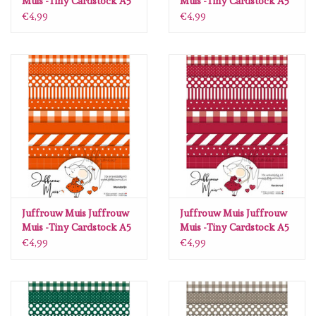
Muis -Tiny Cardstock A5
Muis -Tiny Cardstock A5
- Zwart
- Cappucino
€4,99
€4,99
Juffrouw Muis Juffrouw
Juffrouw Muis Juffrouw
Muis -Tiny Cardstock A5
Muis -Tiny Cardstock A5
- Mandarijn
- Kerstrood
€4,99
€4,99