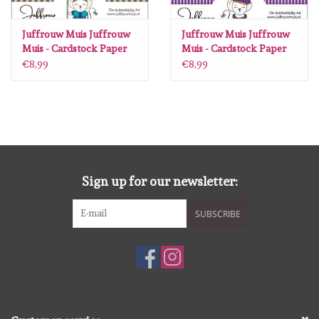
Juffrouw Muis Juffrouw
Juffrouw Muis Juffrouw
Muis - Cardstock Paper
Muis - Cardstock Paper
pad A4 - Dank u
pad A4 - Piejte Piet,
€8,99
€8,99
Sinterklaasje
wiedewiedewiet
Sign up for our newsletter:
SUBSCRIBE