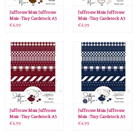
Lesia Zgharda
Juffrouw Muis Juffrouw
Juffrouw Muis Juffrouw
Muis -Tiny Cardstock A5
Muis -Tiny Cardstock A5
Magnolia
- Chocolade
- Botercreme
€4,99
€4,99
Zig Kuretake
OLO Markers
Impronte D'autore
Uitverkoop
Modascrap
Juffrouw Muis Juffrouw
Juffrouw Muis Juffrouw
Muis -Tiny Cardstock A5
Muis -Tiny Cardstock A5
- Wijnrood
- Donkerblauw Silk
Siliconen mal
€4,99
€4,99
Edition