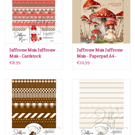
diversen
embossingpoeders
inkleurbenodigdheden
Juffrouw Muis Juffrouw
Juffrouw Muis Juffrouw
Lint
Muis - Cardstock
Muis - Paperpad A4 -
paperpad A4 - Welkom
Bosgeheimen
€8,99
€14,99
Sinterklaas
Lijm/ tape
gereedschap
stansmachine en toebehoren
schudmateriaal