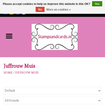
Please accept cookies to help us improve this website Is this OK?
Yes
No
More on cookies »
EUR
/
GBP
0 Items - €0,00
Home
NEW!!
pre-order
Karen Burniston
Juffrouw Muis
HOME
/
JUFFROUW MUIS
Crealies
workshops
Our Brands