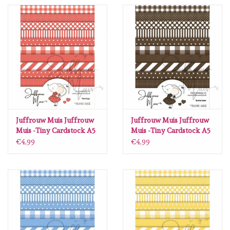
Spellbinders
Dress My Craft
Uniquely Creative
Juffrouw Muis
Memorybox
Juffrouw Muis Juffrouw
Juffrouw Muis Juffrouw
Muis -Tiny Cardstock A5
Muis -Tiny Cardstock A5
- Flamingo
- Bruine Beer
€4,99
€4,99
Purple Onion Designs
Kleurboeken
Gift cards