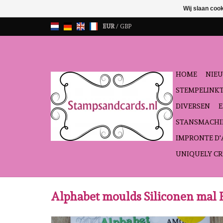
Wij slaan coo
EUR
/
GBP
HOME
NIEU
STEMPELINK
DIVERSEN
STANSMACHI
IMPRONTE D
UNIQUELY CR
Alphabet moulds Siliconen mal