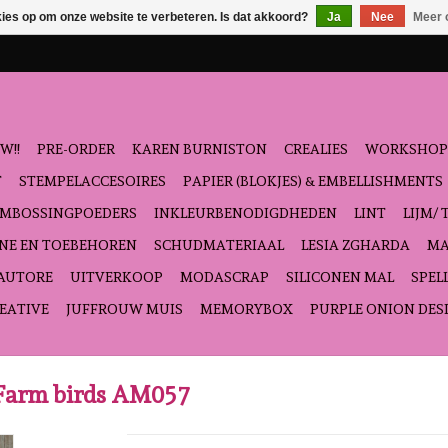
kies op om onze website te verbeteren. Is dat akkoord?
Ja
Nee
Meer 
W!!
PRE-ORDER
KAREN BURNISTON
CREALIES
WORKSHOP
T
STEMPELACCESOIRES
PAPIER (BLOKJES) & EMBELLISHMENTS
EMBOSSINGPOEDERS
INKLEURBENODIGDHEDEN
LINT
LIJM/ 
NE EN TOEBEHOREN
SCHUDMATERIAAL
LESIA ZGHARDA
MA
'AUTORE
UITVERKOOP
MODASCRAP
SILICONEN MAL
SPEL
EATIVE
JUFFROUW MUIS
MEMORYBOX
PURPLE ONION DES
 Farm birds AM057