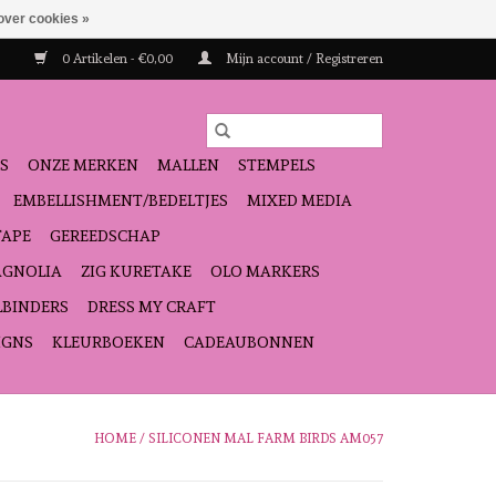
over cookies »
0 Artikelen - €0,00
Mijn account / Registreren
S
ONZE MERKEN
MALLEN
STEMPELS
EMBELLISHMENT/BEDELTJES
MIXED MEDIA
TAPE
GEREEDSCHAP
GNOLIA
ZIG KURETAKE
OLO MARKERS
LBINDERS
DRESS MY CRAFT
IGNS
KLEURBOEKEN
CADEAUBONNEN
HOME
/
SILICONEN MAL FARM BIRDS AM057