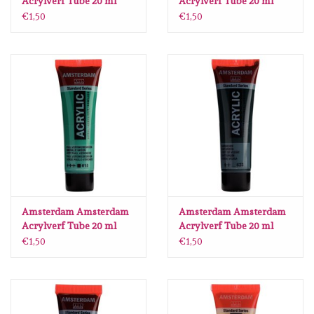
Acrylverf Tube 20 ml
Acrylverf Tube 20 ml
Kobaltblauw Ultramarijn
Permanentroodviolet
€1,50
€1,50
512
Licht 577
Amsterdam Amsterdam
Amsterdam Amsterdam
Acrylverf Tube 20 ml
Acrylverf Tube 20 ml
Paul Veronesegroen 615
Sapgroen 623
€1,50
€1,50