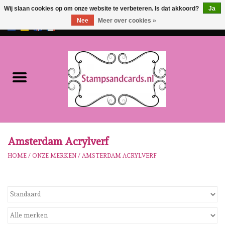
Wij slaan cookies op om onze website te verbeteren. Is dat akkoord?
Ja
Nee
Meer over cookies »
EUR
/
GBP
0 Artikelen - €0,00
Home
NIEUW!!
Pre-order
Karen Burniston
Amsterdam Acrylverf
HOME
/
ONZE MERKEN
/
AMSTERDAM ACRYLVERF
Crealies
Workshops
Onze Merken