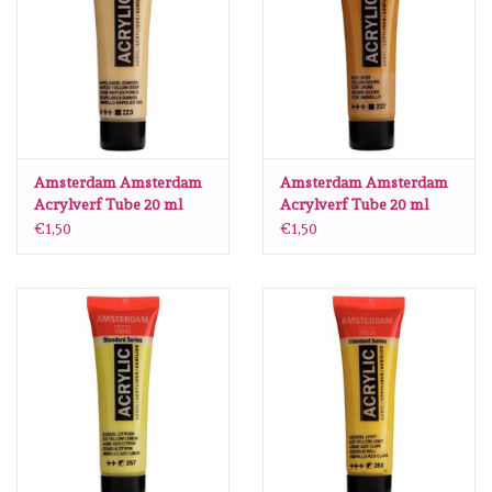
Diversen
Embossingpoeders
Inkleurbenodigdheden
Amsterdam Amsterdam
Amsterdam Amsterdam
Lint
Acrylverf Tube 20 ml
Acrylverf Tube 20 ml
Napelsgeel Donker 223
Gele Oker 227
€1,50
€1,50
Lijm/ tape
Gereedschap
Stansmachine en toebehoren
schudmateriaal