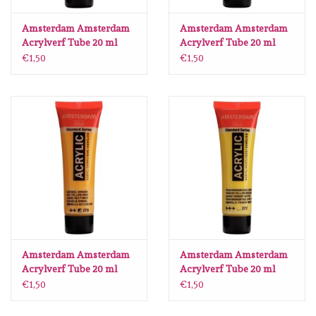
Lesia Zgharda
Amsterdam Amsterdam
Amsterdam Amsterdam
Acrylverf Tube 20 ml
Acrylverf Tube 20 ml
Magnolia
Azogeel Citroen 267
Azogeel Licht 268
€1,50
€1,50
Zig Kuretake
OLO Markers
Impronte D'autore
Uitverkoop
Modascrap
Amsterdam Amsterdam
Amsterdam Amsterdam
Acrylverf Tube 20 ml
Acrylverf Tube 20 ml
Azogeel Donker 270
Transparantgeel Groen
Siliconen mal
€1,50
€1,50
272