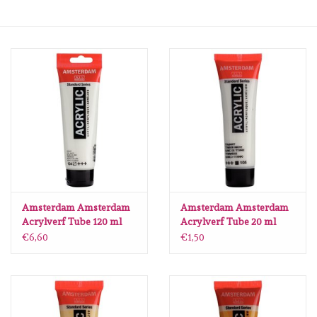
Mallen
Stempels
Stempelinkt
Stempelaccesoires
Papier (blokjes) &
Embellishments
Amsterdam Amsterdam
Amsterdam Amsterdam
Acrylverf Tube 120 ml
Acrylverf Tube 20 ml
Zinkwit 104
Titaanwit 105
€6,60
€1,50
Embellishment/bedeltjes
Mixed Media