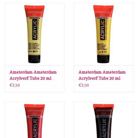
Spellbinders
Dress My Craft
Uniquely Creative
Juffrouw Muis
Memorybox
Amsterdam Amsterdam
Amsterdam Amsterdam
Acrylverf Tube 20 ml
Acrylverf Tube 20 ml
Nikkeltitaangeel 274
Primairgeel 275
€1,50
€1,50
Purple Onion Designs
Kleurboeken
Cadeaubonnen