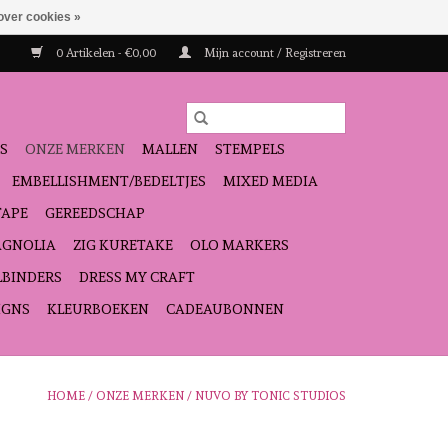
over cookies »
0 Artikelen - €0,00
Mijn account / Registreren
S
ONZE MERKEN
MALLEN
STEMPELS
EMBELLISHMENT/BEDELTJES
MIXED MEDIA
TAPE
GEREEDSCHAP
GNOLIA
ZIG KURETAKE
OLO MARKERS
LBINDERS
DRESS MY CRAFT
IGNS
KLEURBOEKEN
CADEAUBONNEN
HOME
/
ONZE MERKEN
/
NUVO BY TONIC STUDIOS