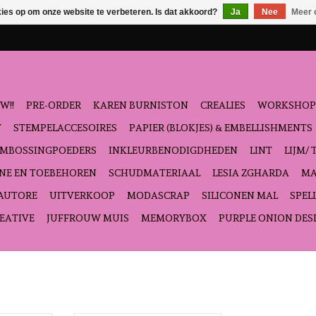
kies op om onze website te verbeteren. Is dat akkoord?
Ja
Nee
Meer 
W!!
PRE-ORDER
KAREN BURNISTON
CREALIES
WORKSHOP
T
STEMPELACCESOIRES
PAPIER (BLOKJES) & EMBELLISHMENTS
EMBOSSINGPOEDERS
INKLEURBENODIGDHEDEN
LINT
LIJM/ 
NE EN TOEBEHOREN
SCHUDMATERIAAL
LESIA ZGHARDA
MA
'AUTORE
UITVERKOOP
MODASCRAP
SILICONEN MAL
SPEL
EATIVE
JUFFROUW MUIS
MEMORYBOX
PURPLE ONION DES