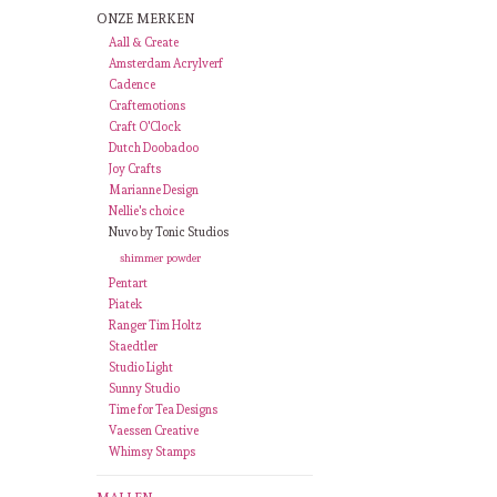
ONZE MERKEN
Aall & Create
Amsterdam Acrylverf
Cadence
Craftemotions
Craft O'Clock
Dutch Doobadoo
Joy Crafts
Marianne Design
Nellie's choice
Nuvo by Tonic Studios
shimmer powder
Pentart
Piatek
Ranger Tim Holtz
Staedtler
Studio Light
Sunny Studio
Time for Tea Designs
Vaessen Creative
Whimsy Stamps