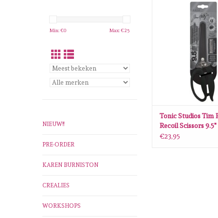
Tonic Studios Tim Ho
Scissors 9.5
TOEVOEGEN AAN WI
Min: €
0
Max: €
25
Tonic Studios Tim 
NIEUW!!
Recoil Scissors 9.5"
€23,95
PRE-ORDER
KAREN BURNISTON
CREALIES
WORKSHOPS