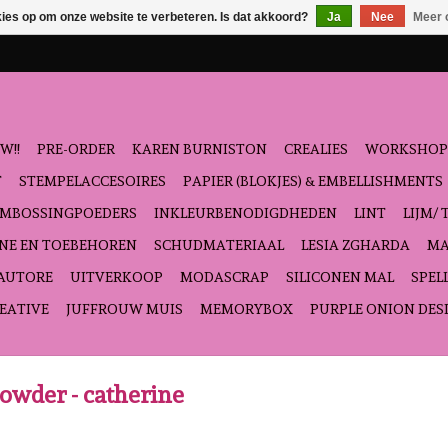
kies op om onze website te verbeteren. Is dat akkoord?
Ja
Nee
Meer 
W!!
PRE-ORDER
KAREN BURNISTON
CREALIES
WORKSHOP
T
STEMPELACCESOIRES
PAPIER (BLOKJES) & EMBELLISHMENTS
EMBOSSINGPOEDERS
INKLEURBENODIGDHEDEN
LINT
LIJM/ 
NE EN TOEBEHOREN
SCHUDMATERIAAL
LESIA ZGHARDA
MA
'AUTORE
UITVERKOOP
MODASCRAP
SILICONEN MAL
SPEL
EATIVE
JUFFROUW MUIS
MEMORYBOX
PURPLE ONION DES
wder - catherine