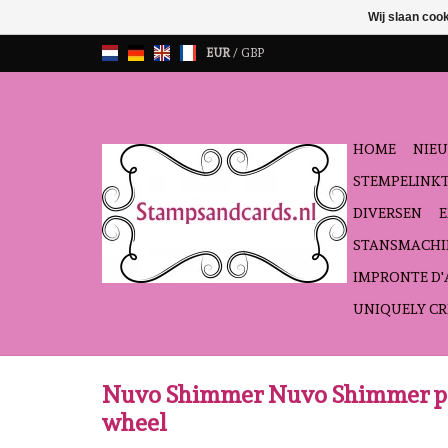
Wij slaan coo
EUR
/
GBP
HOME
NIEU
STEMPELINK
DIVERSEN
STANSMACHI
IMPRONTE D
UNIQUELY CR
Nuvo Shimmer Nuvo Shimmer po
wheel