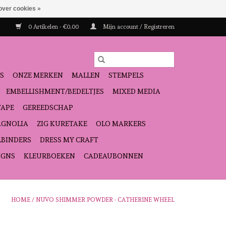
over cookies »
0 Artikelen - €0,00
Mijn account / Registreren
S
ONZE MERKEN
MALLEN
STEMPELS
EMBELLISHMENT/BEDELTJES
MIXED MEDIA
TAPE
GEREEDSCHAP
GNOLIA
ZIG KURETAKE
OLO MARKERS
LBINDERS
DRESS MY CRAFT
IGNS
KLEURBOEKEN
CADEAUBONNEN
HOME
/
NUVO SHIMMER POWDER - CATHERINE WHEEL