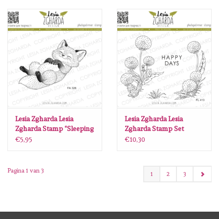
Lesia Zgharda Lesia
Lesia Zgharda Lesia
Zgharda Stamp “Sleeping
Zgharda Stamp Set
Fox Cub” FA326
“Dandelions with
€5,95
€10,30
Sentiments ‘Happy
Days’” FL413
Pagina 1 van 3
1
2
3