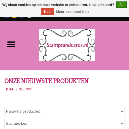
Wij slaan cookies op om onze website te verbeteren. Is dat akkoord?
Ja
Nee
Meer over cookies »
EUR
/
GBP
0 Artikelen - €0,00
Home
NIEUW!!
Pre-order
Karen Burniston
ONZE NIEUWSTE PRODUKTEN
HOME
/
NIEUW!!
Crealies
Workshops
Onze Merken