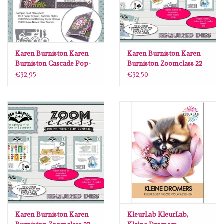
Karen Burniston Karen
Karen Burniston Karen
Burniston Cascade Pop-
Burniston Zoomclass 22
up 1336
Augustus 2026 ALLEEN
€32,95
€32,50
PAPIER
Karen Burniston Karen
KleurLab KleurLab,