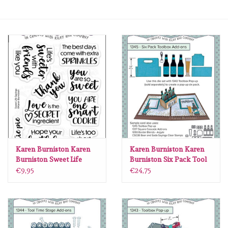
Mallen
Stempels
Stempelinkt
Stempelaccesoires
Papier (blokjes) &
Embellishments
Karen Burniston Karen
Karen Burniston Karen
Burniston Sweet Life
Burniston Six Pack Tool
Sayings Clearstamps
box Add-ons 1345
€9,95
€24,75
Embellishment/bedeltjes
CS039
Mixed Media