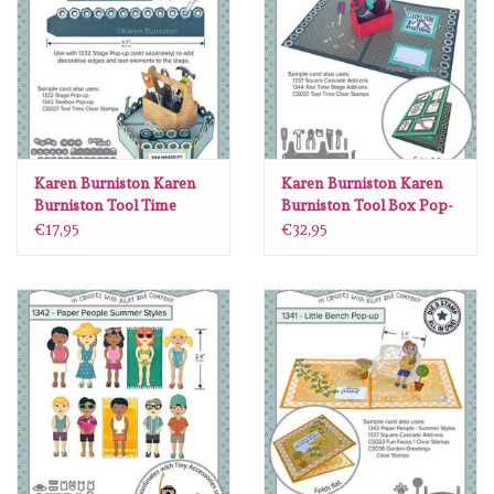
Diversen
Embossingpoeders
Inkleurbenodigdheden
Karen Burniston Karen
Karen Burniston Karen
Lint
Burniston Tool Time
Burniston Tool Box Pop-
Stage Add-ons 1344
up 1343
€17,95
€32,95
Lijm/ tape
Gereedschap
Stansmachine en toebehoren
schudmateriaal