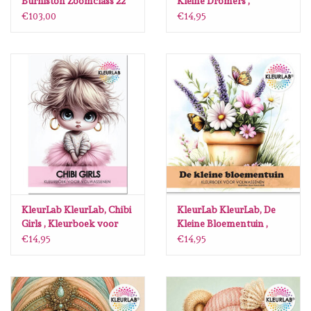
Burniston Zoomclass 22
Kleine Dromers ,
Augustus 2026 Bundel
Kleurboek voor
€103,00
€14,95
volwassenen
KleurLab KleurLab, Chibi
KleurLab KleurLab, De
Girls , Kleurboek voor
Kleine Bloementuin ,
volwassenen
Kleurboek voor
€14,95
€14,95
volwassenen