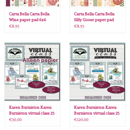
Carta Bella Carta Bella
Carta Bella Carta Bella
Wine paper pad 6x6
Silly Goose paper pad
6x6
€8,95
€8,95
Karen Burniston Karen
Karen Burniston Karen
Burniston virtual class 25
Burniston virtual class 25
juli 2026 ALLEEN PAPIER
juli 2026 bundel
€30,00
€120,00