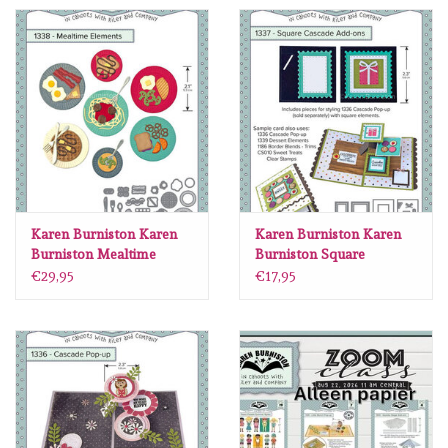
Spellbinders
Dress My Craft
Uniquely Creative
Juffrouw Muis
Memorybox
Karen Burniston Karen
Karen Burniston Karen
Burniston Mealtime
Burniston Square
Elements 1338
Cascade Add-ons 1337
€29,95
€17,95
Purple Onion Designs
Kleurboeken
Cadeaubonnen