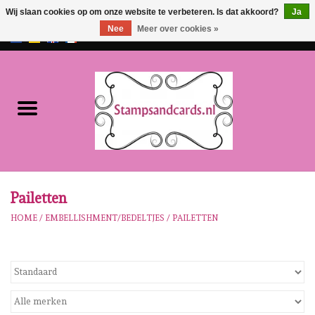
Wij slaan cookies op om onze website te verbeteren. Is dat akkoord?
Ja
Nee
Meer over cookies »
EUR
/
GBP
0 Artikelen - €0,00
Home
NIEUW!!
Pre-order
Karen Burniston
Pailetten
HOME
/
EMBELLISHMENT/BEDELTJES
/
PAILETTEN
Crealies
Workshops
Onze Merken