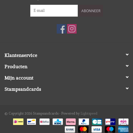
Diversen
ABONNEER
Embossingpoeders
Inkleurbenodigdheden
Lint
Klantenservice
Producten
Lijm/ tape
Mijn account
Gereedschap
Stampsandcards
Stansmachine en toebehoren
© Copyright 2026 Stampsandcards - Powered by
Lightspeed
schudmateriaal