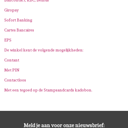
Giropay
Mallen
Sofort Banking
Stempels
Cartes Bancaires
EPS
Stempelinkt
De winkel kent de volgende mogelijkheden:
Stempelaccesoires
Contant
Met PIN
Papier (blokjes) &
Contactloos
Embellishments
Met een tegoed op de Stampsandcards kadobon.
Embellishment/bedeltjes
Mixed Media
Meld je aan voor onze nieuwsbrief: