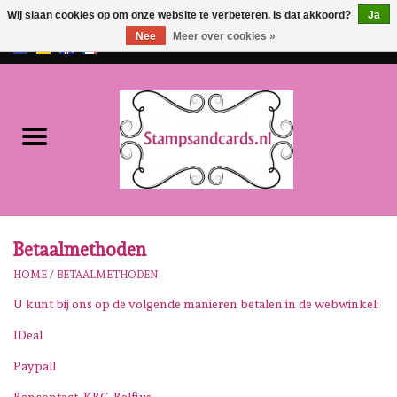
Wij slaan cookies op om onze website te verbeteren. Is dat akkoord?
Ja
Nee
Meer over cookies »
EUR
/
GBP
0 Artikelen - €0,00
Home
NIEUW!!
Pre-order
Karen Burniston
Betaalmethoden
HOME
/
BETAALMETHODEN
Crealies
U kunt bij ons op de volgende manieren betalen in de webwinkel:
Workshops
IDeal
Paypall
Onze Merken
Bancontact, KBC, Belfius