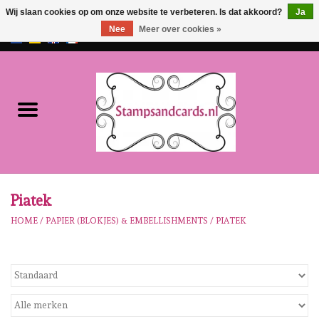
Wij slaan cookies op om onze website te verbeteren. Is dat akkoord?
Ja
Nee
Meer over cookies »
EUR
/
GBP
0 Artikelen - €0,00
Home
NIEUW!!
Pre-order
Karen Burniston
Piatek
HOME
/
PAPIER (BLOKJES) & EMBELLISHMENTS
/
PIATEK
Crealies
Workshops
Onze Merken