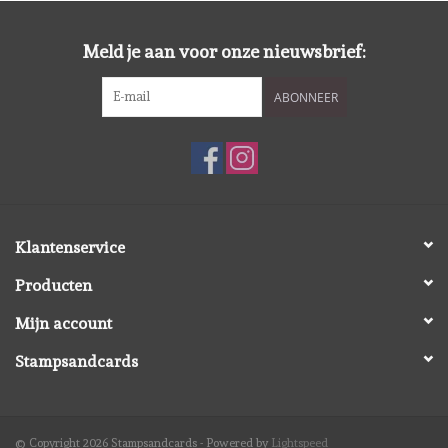
Diversen
Meld je aan voor onze nieuwsbrief:
Embossingpoeders
ABONNEER
Inkleurbenodigdheden
Lint
Lijm/ tape
Klantenservice
Producten
Gereedschap
Mijn account
Stansmachine en toebehoren
Stampsandcards
schudmateriaal
© Copyright 2026 Stampsandcards - Powered by
Lightspeed