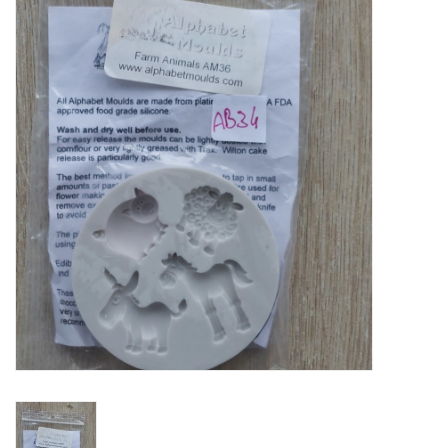
Mallen
Stempels
Stempelinkt
Stempelaccesoires
Papier (blokjes) &
Embellishments
Embellishment/bedeltjes
Mixed Media