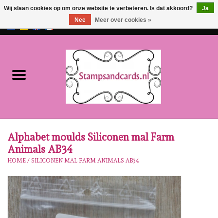
Wij slaan cookies op om onze website te verbeteren. Is dat akkoord?
Ja
Nee
Meer over cookies »
EUR
/
GBP
0 Artikelen - €0,00
Home
NIEUW!!
Pre-order
Karen Burniston
Alphabet moulds Siliconen mal Farm
Animals AB34
Crealies
HOME
/
SILICONEN MAL FARM ANIMALS AB34
Workshops
Onze Merken