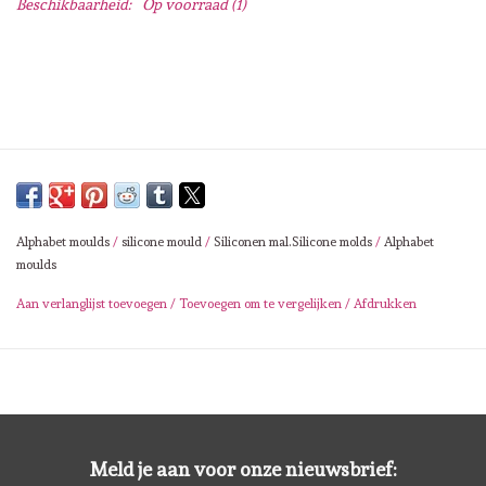
Beschikbaarheid:
Op voorraad
(1)
Lesia Zgharda
Magnolia
Zig Kuretake
OLO Markers
Alphabet moulds
/
silicone mould
/
Siliconen mal.Silicone molds
/
Alphabet
Impronte D'autore
moulds
Aan verlanglijst toevoegen
/
Toevoegen om te vergelijken
/
Afdrukken
Uitverkoop
Modascrap
Siliconen mal
Meld je aan voor onze nieuwsbrief: