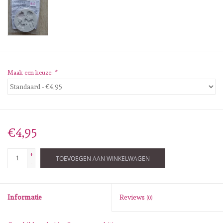
Diversen
Embossingpoeders
Inkleurbenodigdheden
Maak een keuze:
*
Lint
Lijm/ tape
€4,95
Gereedschap
+
TOEVOEGEN AAN WINKELWAGEN
-
Stansmachine en toebehoren
Informatie
Reviews
(0)
schudmateriaal