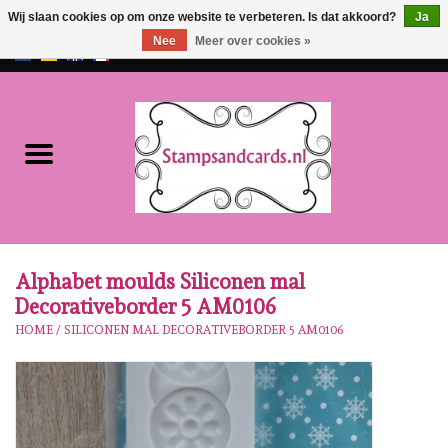
Wij slaan cookies op om onze website te verbeteren. Is dat akkoord?
Ja
Nee
Meer over cookies »
EUR
/
GBP
0 Artikelen - €0,00
Home
NIEUW!!
Pre-order
Karen Burniston
Alphabet moulds Siliconen mal
Decorativeborder 5 AM0106
Crealies
HOME
/
SILICONEN MAL DECORATIVEBORDER 5 AM0106
Workshops
Onze Merken