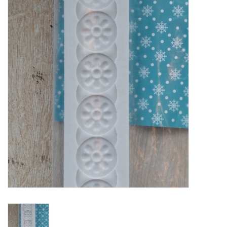
Mallen
Stempels
Stempelinkt
Stempelaccesoires
Papier (blokjes) &
Embellishments
Embellishment/bedeltjes
Mixed Media