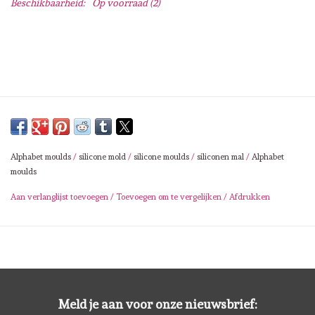
Beschikbaarheid:
Op voorraad
(2)
Lesia Zgharda
Magnolia
Zig Kuretake
OLO Markers
Alphabet moulds
/
silicone mold
/
silicone moulds
/
siliconen mal
/
Alphabet
Impronte D'autore
moulds
Aan verlanglijst toevoegen
/
Toevoegen om te vergelijken
/
Afdrukken
Uitverkoop
Modascrap
Siliconen mal
Meld je aan voor onze nieuwsbrief: