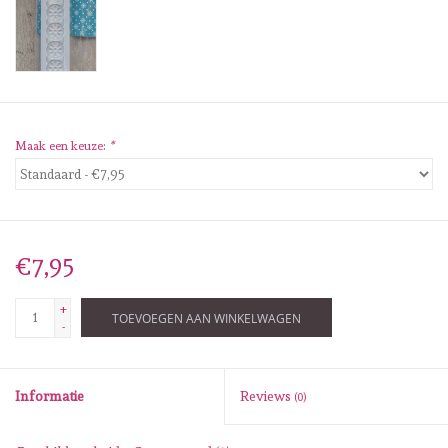
Diversen
Embossingpoeders
Inkleurbenodigdheden
Maak een keuze:
*
Lint
Lijm/ tape
€7,95
Gereedschap
+
TOEVOEGEN AAN WINKELWAGEN
-
Stansmachine en toebehoren
Informatie
Reviews
(0)
schudmateriaal