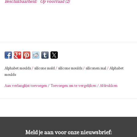
Beschikbaarheid:
Op voorraad
(2)
Lesia Zgharda
Magnolia
Zig Kuretake
OLO Markers
Alphabet moulds
/
silicone mold
/
silicone moulds
/
siliconen mal
/
Alphabet
Impronte D'autore
moulds
Aan verlanglijst toevoegen
/
Toevoegen om te vergelijken
/
Afdrukken
Uitverkoop
Modascrap
Siliconen mal
Meld je aan voor onze nieuwsbrief: