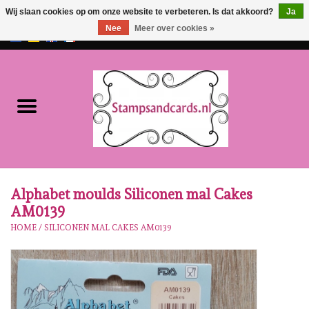
Wij slaan cookies op om onze website te verbeteren. Is dat akkoord?
Ja
Nee
Meer over cookies »
EUR
/
GBP
0 Artikelen - €0,00
Home
NIEUW!!
Pre-order
Karen Burniston
Alphabet moulds Siliconen mal Cakes
AM0139
Crealies
HOME
/
SILICONEN MAL CAKES AM0139
Workshops
Onze Merken