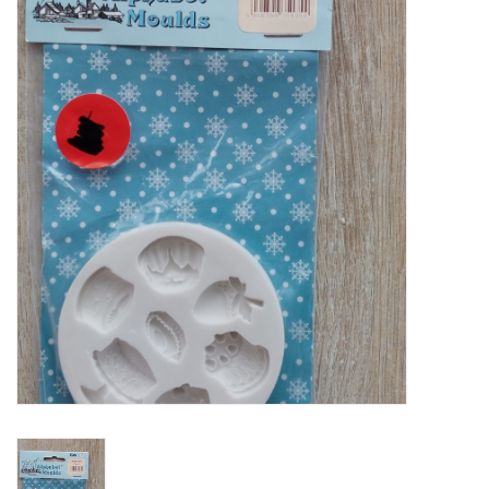
Mallen
Stempels
Stempelinkt
Stempelaccesoires
Papier (blokjes) &
Embellishments
Embellishment/bedeltjes
Mixed Media