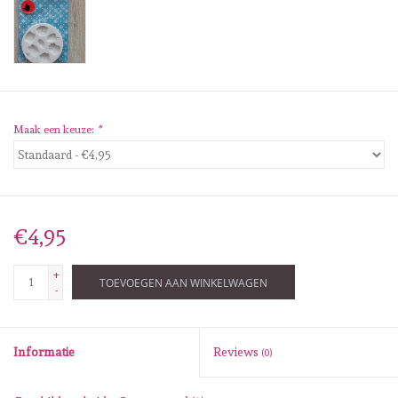
Diversen
Embossingpoeders
Inkleurbenodigdheden
Maak een keuze:
*
Lint
Lijm/ tape
€4,95
Gereedschap
+
TOEVOEGEN AAN WINKELWAGEN
-
Stansmachine en toebehoren
Informatie
Reviews
(0)
schudmateriaal