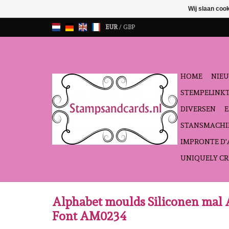
Wij slaan coo
EUR
/
GBP
HOME
NIEU
STEMPELINK
DIVERSEN
STANSMACHI
IMPRONTE D
UNIQUELY CR
Alphabet moulds Siliconen mal 
Font AM0234