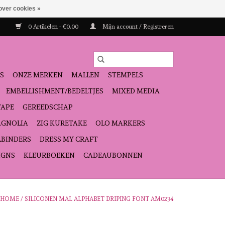
over cookies »
0 Artikelen - €0,00
Mijn account / Registreren
S
ONZE MERKEN
MALLEN
STEMPELS
EMBELLISHMENT/BEDELTJES
MIXED MEDIA
TAPE
GEREEDSCHAP
GNOLIA
ZIG KURETAKE
OLO MARKERS
LBINDERS
DRESS MY CRAFT
IGNS
KLEURBOEKEN
CADEAUBONNEN
HOME
/
SILICONEN MAL ALPHABET DRIPING FONT AM0234