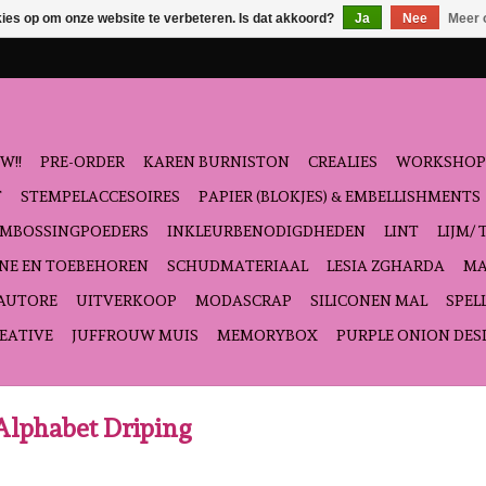
kies op om onze website te verbeteren. Is dat akkoord?
Ja
Nee
Meer 
W!!
PRE-ORDER
KAREN BURNISTON
CREALIES
WORKSHOP
T
STEMPELACCESOIRES
PAPIER (BLOKJES) & EMBELLISHMENTS
EMBOSSINGPOEDERS
INKLEURBENODIGDHEDEN
LINT
LIJM/ 
NE EN TOEBEHOREN
SCHUDMATERIAAL
LESIA ZGHARDA
MA
'AUTORE
UITVERKOOP
MODASCRAP
SILICONEN MAL
SPEL
EATIVE
JUFFROUW MUIS
MEMORYBOX
PURPLE ONION DES
Alphabet Driping