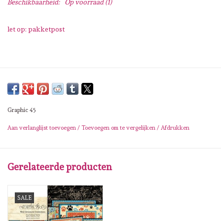
Beschikbaarheid:
Op voorraad
(1)
Lesia Zgharda
let op: pakketpost
Magnolia
Zig Kuretake
OLO Markers
Graphic 45
Impronte D'autore
Aan verlanglijst toevoegen
/
Toevoegen om te vergelijken
/
Afdrukken
Uitverkoop
Gerelateerde producten
Modascrap
SALE
Siliconen mal