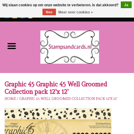
Wij slaan cookies op om onze website te verbeteren. Is dat akkoord?
Ja
Nee
Meer over cookies »
EUR
/
GBP
0 Artikelen - €0,00
Home
NIEUW!!
Pre-order
Karen Burniston
Graphic 45 Graphic 45 Well Groomed
Collection pack 12'x 12'
Crealies
HOME
/
GRAPHIC 45 WELL GROOMED COLLECTION PACK 12'X 12'
Workshops
Onze Merken