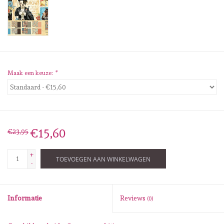
Diversen
Embossingpoeders
Inkleurbenodigdheden
Maak een keuze:
*
Lint
Lijm/ tape
€15,60
€23,95
Gereedschap
+
TOEVOEGEN AAN WINKELWAGEN
-
Stansmachine en toebehoren
Informatie
Reviews
(0)
schudmateriaal