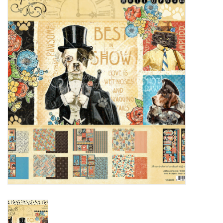
Mallen
Stempels
Stempelinkt
Stempelaccesoires
Papier (blokjes) &
Embellishments
Embellishment/bedeltjes
Mixed Media