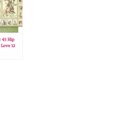
c 45 Hip
 Love 12