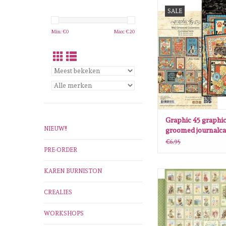
Graphic 45 graphic45 w
SALE
journalcard
TOEVOEGEN AAN WI
Min: €
0
Max: €
20
Graphic 45 graphic
NIEUW!!
groomed journalca
€6,95
PRE-ORDER
KAREN BURNISTON
Graphic 45 Graphic 4
Hooray Lots of Lov
CREALIES
TOEVOEGEN AAN WI
WORKSHOPS