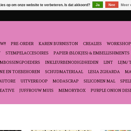
kies op om onze website te verbeteren. Is dat akkoord?
Ja
Nee
Meer 
W!!
PRE-ORDER
KAREN BURNISTON
CREALIES
WORKSHOP
T
STEMPELACCESOIRES
PAPIER (BLOKJES) & EMBELLISHMENTS
EMBOSSINGPOEDERS
INKLEURBENODIGDHEDEN
LINT
LIJM/ 
NE EN TOEBEHOREN
SCHUDMATERIAAL
LESIA ZGHARDA
MA
'AUTORE
UITVERKOOP
MODASCRAP
SILICONEN MAL
SPEL
EATIVE
JUFFROUW MUIS
MEMORYBOX
PURPLE ONION DES