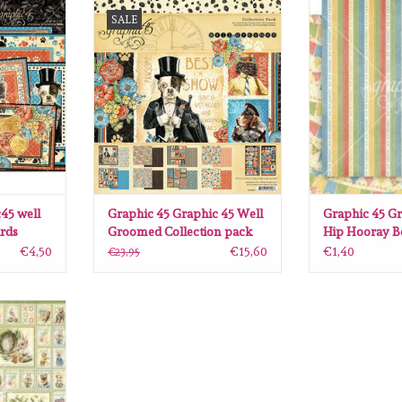
ell groomed
Graphic 45 Graphic 45 Well
Graphic 45 Gra
SALE
s
Groomed Collection pack 12'x 12'
Hooray Better 
NKELWAGEN
TOEVOEGEN AAN WINKELWAGEN
TOEVOEGEN AA
45 well
Graphic 45 Graphic 45 Well
Graphic 45 Gr
rds
Groomed Collection pack
Hip Hooray B
12'x 12'
12 x12
€4,50
€15,60
€1,40
€23,95
5 Hip Hip
e 12 x12
NKELWAGEN