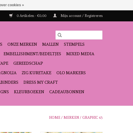
over cookies »
0 Artikelen - €0,00
Mijn account / Registreren
S
ONZE MERKEN
MALLEN
STEMPELS
EMBELLISHMENT/BEDELTJES
MIXED MEDIA
TAPE
GEREEDSCHAP
GNOLIA
ZIG KURETAKE
OLO MARKERS
LBINDERS
DRESS MY CRAFT
IGNS
KLEURBOEKEN
CADEAUBONNEN
HOME
/
MERKEN
/
GRAPHIC 45