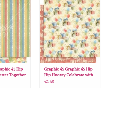
phic 45 Hip Hip
Graphic 45 Graphic 45 Hip Hip
Together 12 x12
Hooray Celebrate with me 12 x12
N WINKELWAGEN
TOEVOEGEN AAN WINKELWAGEN
aphic 45 Hip
Graphic 45 Graphic 45 Hip
etter Together
Hip Hooray Celebrate with
me 12 x12
€1,40