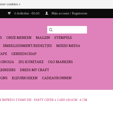
over cookies »
0 Artikelen - €0,00
Mijn account / Registreren
S
ONZE MERKEN
MALLEN
STEMPELS
EMBELLISHMENT/BEDELTJES
MIXED MEDIA
TAPE
GEREEDSCHAP
GNOLIA
ZIG KURETAKE
OLO MARKERS
LBINDERS
DRESS MY CRAFT
IGNS
KLEURBOEKEN
CADEAUBONNEN
MPRESS STAMP DIE - PARTY CIJFER 4 CARD 5X10CM - 8 CM