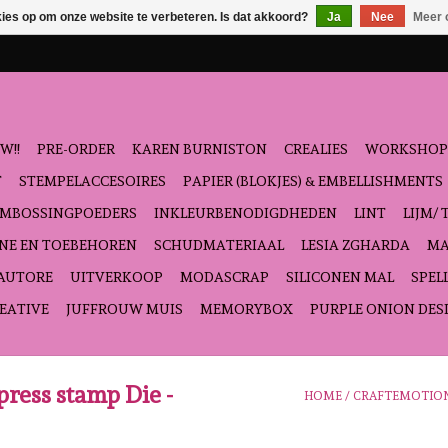
kies op om onze website te verbeteren. Is dat akkoord?
Ja
Nee
Meer 
W!!
PRE-ORDER
KAREN BURNISTON
CREALIES
WORKSHOP
T
STEMPELACCESOIRES
PAPIER (BLOKJES) & EMBELLISHMENTS
EMBOSSINGPOEDERS
INKLEURBENODIGDHEDEN
LINT
LIJM/ 
NE EN TOEBEHOREN
SCHUDMATERIAAL
LESIA ZGHARDA
MA
'AUTORE
UITVERKOOP
MODASCRAP
SILICONEN MAL
SPEL
EATIVE
JUFFROUW MUIS
MEMORYBOX
PURPLE ONION DES
ress stamp Die -
HOME
/
CRAFTEMOTION I