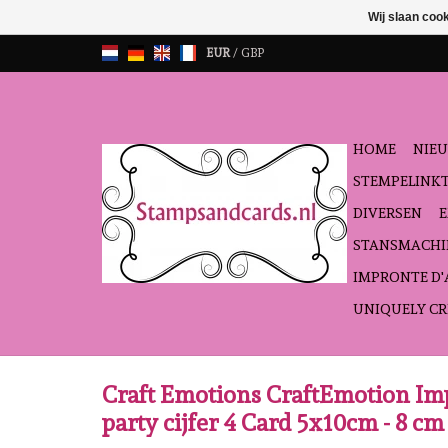
Wij slaan coo
EUR
/
GBP
HOME
NIEU
STEMPELINK
DIVERSEN
STANSMACHI
IMPRONTE D
UNIQUELY CR
Craft Emotions CraftEmotion Imp
party cijfer 4 Card 5x10cm - 8 cm