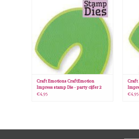
Voor het exact bedrukken en/of embossen en
Voor he
stansen van papier
TOEVOEGEN AAN WINKELWAGEN
TO
Craft Emotions CraftEmotion
Craft
Impress stamp Die - party cijfer 2
Impres
Card 5x10cm - 8 cm
Card 
€4,95
€4,95