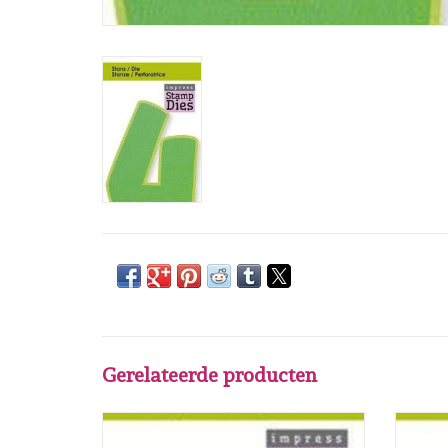
Gerelateerde producten
Craftemotions Impress stamp dies.
C