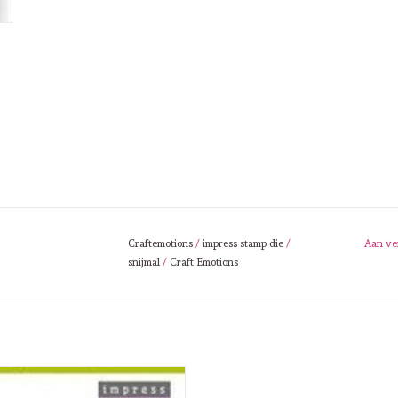
Craftemotions
/
impress stamp die
/
Aan ve
snijmal
/
Craft Emotions
raftemotions Impress stamp dies.