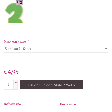
Diversen
Embossingpoeders
Inkleurbenodigdheden
Maak een keuze:
*
Lint
Lijm/ tape
€4,95
Gereedschap
+
TOEVOEGEN AAN WINKELWAGEN
Stansmachine en toebehoren
-
schudmateriaal
Informatie
Reviews
(0)