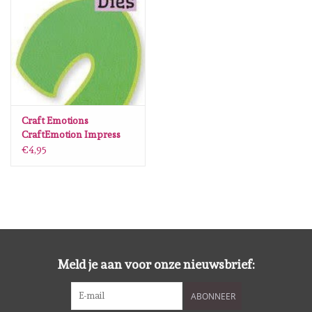
Spellbinders
Dress My Craft
Uniquely Creative
Craft Emotions
Juffrouw Muis
CraftEmotion Impress
stamp Die - party cijfer 2
€4,95
Card 5x10cm - 8 cm
Memorybox
Purple Onion Designs
Kleurboeken
Meld je aan voor onze nieuwsbrief:
Cadeaubonnen
ABONNEER