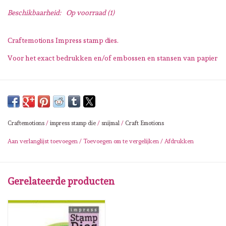
Lesia Zgharda
Beschikbaarheid:
Op voorraad
(1)
Magnolia
Craftemotions Impress stamp dies.
Voor het exact bedrukken en/of embossen en stansen van papier
Zig Kuretake
OLO Markers
Impronte D'autore
Craftemotions
/
impress stamp die
/
snijmal
/
Craft Emotions
Aan verlanglijst toevoegen
/
Toevoegen om te vergelijken
/
Afdrukken
Uitverkoop
Modascrap
Gerelateerde producten
Siliconen mal