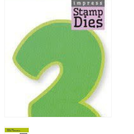
Mallen
Stempels
Stempelinkt
Stempelaccesoires
Papier (blokjes) &
Embellishments
Embellishment/bedeltjes
Mixed Media