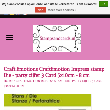
Wij slaan cookies op om onze website te verbeteren. Is dat akkoord?
Ja
Nee
Meer over cookies »
EUR
/
GBP
0 Artikelen - €0,00
Home
NIEUW!!
Pre-order
Karen Burniston
Craft Emotions CraftEmotion Impress stamp
Die - party cijfer 3 Card 5x10cm - 8 cm
Crealies
HOME
/
CRAFTEMOTION IMPRESS STAMP DIE - PARTY CIJFER 3 CARD
5X10CM - 8 CM
Workshops
Onze Merken