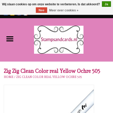
Wij slaan cookies op om onze website te verbeteren. Is dat akkoord?
Ja
Nee
Meer over cookies »
EUR
/
GBP
0 Artikelen - €0,00
Home
NIEUW!!
Pre-order
Karen Burniston
Zig Zig Clean Color real Yellow Ochre 505
HOME
/
ZIG CLEAN COLOR REAL YELLOW OCHRE 505
Crealies
Workshops
Onze Merken