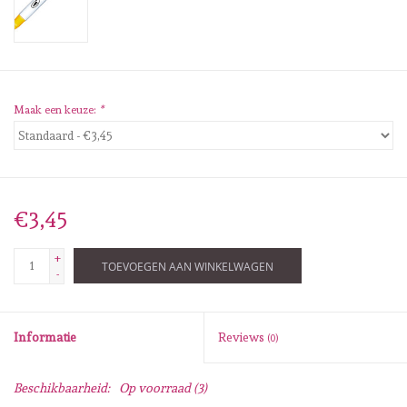
Diversen
Embossingpoeders
Inkleurbenodigdheden
Maak een keuze:
*
Lint
Lijm/ tape
€3,45
+
Gereedschap
TOEVOEGEN AAN WINKELWAGEN
-
Stansmachine en toebehoren
Informatie
Reviews
(0)
schudmateriaal
Beschikbaarheid:
Op voorraad
(3)