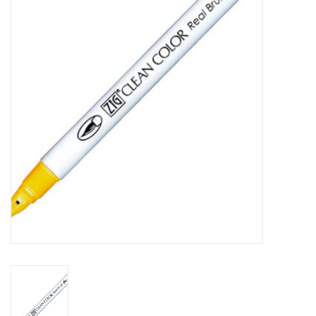
Mallen
Stempels
Stempelinkt
Stempelaccesoires
Papier (blokjes) &
Embellishments
Embellishment/bedeltjes
Mixed Media