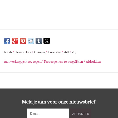
Lesia Zgharda
Magnolia
Zig Kuretake
OLO Markers
bursh
/
clean colors
/
kleuren
/
Kuretake
/
stift
/
Zig
Impronte D'autore
Aan verlanglijst toevoegen
/
Toevoegen om te vergelijken
/
Afdrukken
Uitverkoop
Modascrap
Meld je aan voor onze nieuwsbrief:
Siliconen mal
ABONNEER