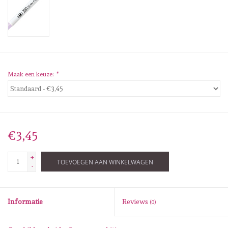
Diversen
Embossingpoeders
Inkleurbenodigdheden
Maak een keuze:
*
Lint
Lijm/ tape
€3,45
Gereedschap
+
TOEVOEGEN AAN WINKELWAGEN
-
Stansmachine en toebehoren
Informatie
Reviews
(0)
schudmateriaal