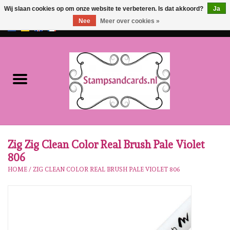
Wij slaan cookies op om onze website te verbeteren. Is dat akkoord?
Ja
Nee
Meer over cookies »
EUR
/
GBP
0 Artikelen - €0,00
Home
NIEUW!!
Pre-order
Karen Burniston
Zig Zig Clean Color Real Brush Pale Violet
806
Crealies
HOME
/
ZIG CLEAN COLOR REAL BRUSH PALE VIOLET 806
Workshops
Onze Merken