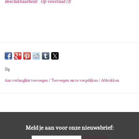
Beschikbaarheid:
Op voorraad
(3)
Lesia Zgharda
Magnolia
Zig Kuretake
OLO Markers
Zig
Impronte D'autore
Aan verlanglijst toevoegen
/
Toevoegen om te vergelijken
/
Afdrukken
Uitverkoop
Modascrap
Siliconen mal
Meld je aan voor onze nieuwsbrief: