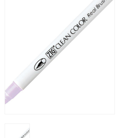
Mallen
Stempels
Stempelinkt
Stempelaccesoires
Papier (blokjes) &
Embellishments
Embellishment/bedeltjes
Mixed Media