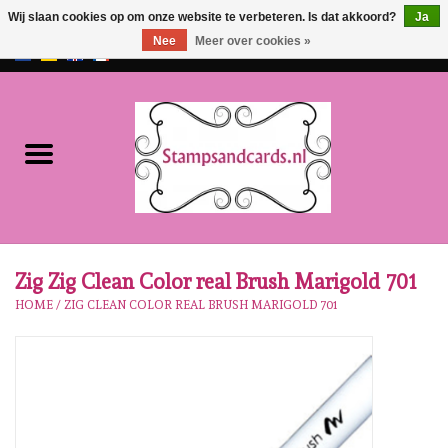
Wij slaan cookies op om onze website te verbeteren. Is dat akkoord?
Ja
Nee
Meer over cookies »
EUR
/
GBP
0 Artikelen - €0,00
Home
NIEUW!!
Pre-order
Karen Burniston
Zig Zig Clean Color real Brush Marigold 701
HOME
/
ZIG CLEAN COLOR REAL BRUSH MARIGOLD 701
Crealies
Workshops
Onze Merken