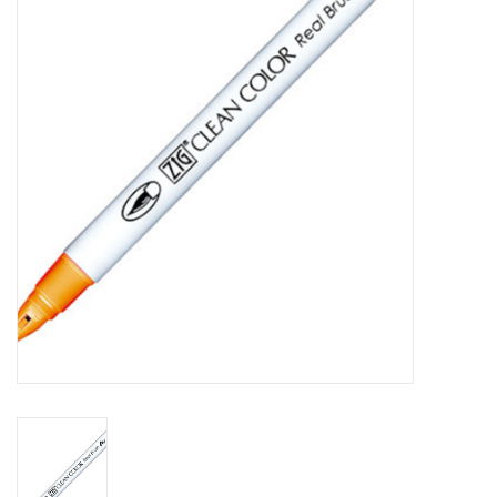
Mallen
Stempels
Stempelinkt
Stempelaccesoires
Papier (blokjes) &
Embellishments
Embellishment/bedeltjes
Mixed Media