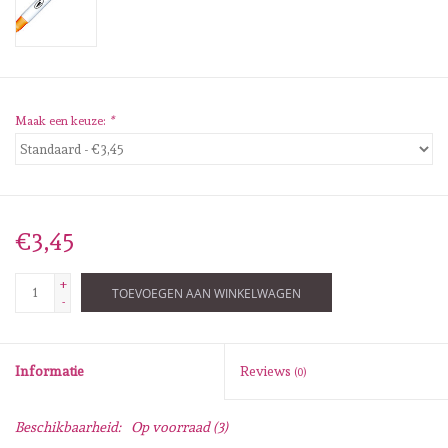
Diversen
Embossingpoeders
Inkleurbenodigdheden
Maak een keuze:
*
Lint
Lijm/ tape
€3,45
+
Gereedschap
TOEVOEGEN AAN WINKELWAGEN
-
Stansmachine en toebehoren
Informatie
Reviews
(0)
schudmateriaal
Beschikbaarheid:
Op voorraad
(3)