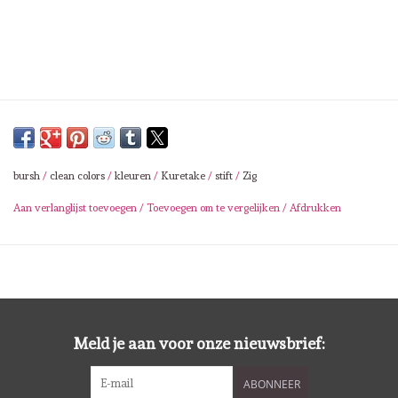
Lesia Zgharda
Magnolia
Zig Kuretake
OLO Markers
bursh
/
clean colors
/
kleuren
/
Kuretake
/
stift
/
Zig
Impronte D'autore
Aan verlanglijst toevoegen
/
Toevoegen om te vergelijken
/
Afdrukken
Uitverkoop
Modascrap
Meld je aan voor onze nieuwsbrief:
Siliconen mal
ABONNEER