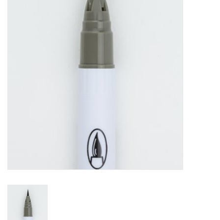
Mallen
Stempels
Stempelinkt
Stempelaccesoires
Papier (blokjes) &
Embellishments
Embellishment/bedeltjes
Mixed Media