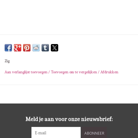
Lesia Zgharda
Magnolia
Zig Kuretake
OLO Markers
Zig
Impronte D'autore
Aan verlanglijst toevoegen
/
Toevoegen om te vergelijken
/
Afdrukken
Uitverkoop
Modascrap
Meld je aan voor onze nieuwsbrief:
Siliconen mal
ABONNEER