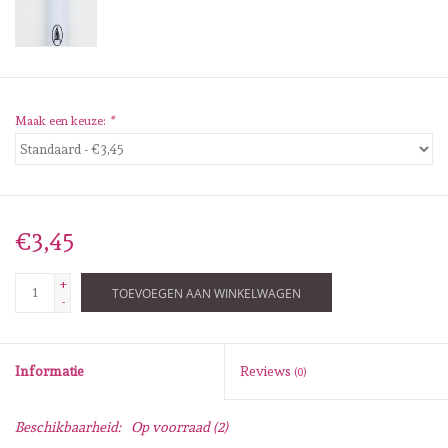
Diversen
Embossingpoeders
Inkleurbenodigdheden
Maak een keuze:
*
Lint
Lijm/ tape
€3,45
+
Gereedschap
TOEVOEGEN AAN WINKELWAGEN
-
Stansmachine en toebehoren
Informatie
Reviews
(0)
schudmateriaal
Beschikbaarheid:
Op voorraad
(2)