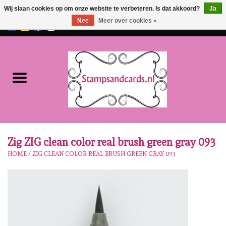
Wij slaan cookies op om onze website te verbeteren. Is dat akkoord?
Ja
Nee
Meer over cookies »
EUR
/
GBP
0 Artikelen - €0,00
Home
NIEUW!!
Pre-order
Karen Burniston
Zig ZIG clean color real brush green gray 093
HOME
/
ZIG CLEAN COLOR REAL BRUSH GREEN GRAY 093
Crealies
Workshops
Onze Merken