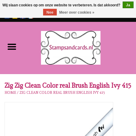
Wij slaan cookies op om onze website te verbeteren. Is dat akkoord?
Ja
Nee
Meer over cookies »
EUR
/
GBP
0 Artikelen - €0,00
Home
NIEUW!!
Pre-order
Karen Burniston
Zig Zig Clean Color real Brush English Ivy 415
HOME
/
ZIG CLEAN COLOR REAL BRUSH ENGLISH IVY 415
Crealies
Workshops
Onze Merken