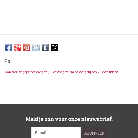
Lesia Zgharda
Magnolia
Zig Kuretake
OLO Markers
Zig
Impronte D'autore
Aan verlanglijst toevoegen
/
Toevoegen om te vergelijken
/
Afdrukken
Uitverkoop
Modascrap
Meld je aan voor onze nieuwsbrief:
Siliconen mal
ABONNEER