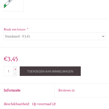
Diversen
Embossingpoeders
Inkleurbenodigdheden
Maak een keuze:
*
Lint
Lijm/ tape
€3,45
+
Gereedschap
TOEVOEGEN AAN WINKELWAGEN
-
Stansmachine en toebehoren
Informatie
Reviews
(0)
schudmateriaal
Beschikbaarheid:
Op voorraad
(2)