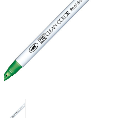
Mallen
Stempels
Stempelinkt
Stempelaccesoires
Papier (blokjes) &
Embellishments
Embellishment/bedeltjes
Mixed Media