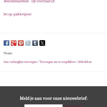
Beschikbaarheid:
Op voorraad
(2)
Lesia Zgharda
let op: pakketpost
Magnolia
Zig Kuretake
OLO Markers
Vivant
Impronte D'autore
Aan verlanglijst toevoegen
/
Toevoegen om te vergelijken
/
Afdrukken
Uitverkoop
Modascrap
Siliconen mal
Meld je aan voor onze nieuwsbrief: