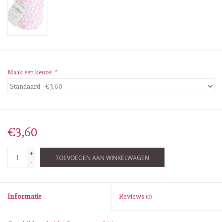
Diversen
Embossingpoeders
Inkleurbenodigdheden
Maak een keuze:
*
Lint
Lijm/ tape
€3,60
Gereedschap
+
TOEVOEGEN AAN WINKELWAGEN
-
Stansmachine en toebehoren
Informatie
Reviews
(0)
schudmateriaal