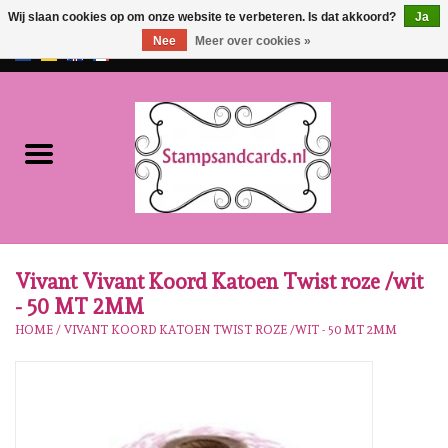
Wij slaan cookies op om onze website te verbeteren. Is dat akkoord?
Ja
Nee
Meer over cookies »
EUR
/
GBP
0 Artikelen - €0,00
Home
NIEUW!!
Pre-order
Karen Burniston
Vivant Vivant Koord Katoen Twist roze /wit
- 50 MT 2MM
Crealies
HOME
/
VIVANT KOORD KATOEN TWIST ROZE /WIT - 50 MT 2MM
Workshops
Onze Merken