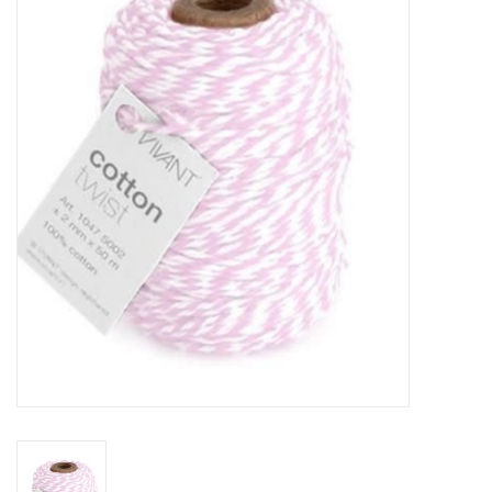
Mallen
Stempels
Stempelinkt
Stempelaccesoires
Papier (blokjes) &
Embellishments
Embellishment/bedeltjes
Mixed Media