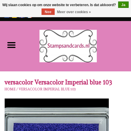
Wij slaan cookies op om onze website te verbeteren. Is dat akkoord?
Ja
Nee
Meer over cookies »
EUR
/
GBP
0 Artikelen - €0,00
Home
NIEUW!!
Pre-order
Karen Burniston
versacolor Versacolor Imperial blue 103
HOME
/
VERSACOLOR IMPERIAL BLUE 103
Crealies
Workshops
Onze Merken