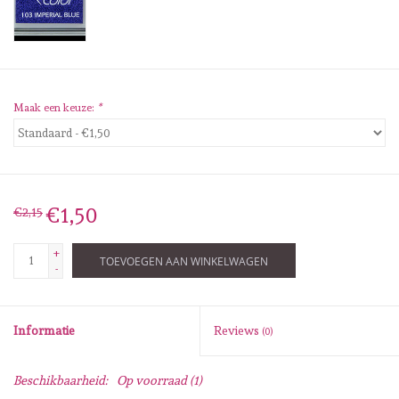
Diversen
Embossingpoeders
Inkleurbenodigdheden
Maak een keuze:
*
Lint
Lijm/ tape
€1,50
€2,15
+
Gereedschap
TOEVOEGEN AAN WINKELWAGEN
-
Stansmachine en toebehoren
Informatie
Reviews
(0)
schudmateriaal
Beschikbaarheid:
Op voorraad
(1)