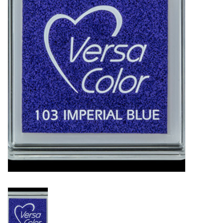
Mallen
Stempels
Stempelinkt
Stempelaccesoires
Papier (blokjes) &
Embellishments
Embellishment/bedeltjes
Mixed Media