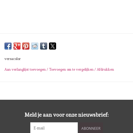
Lesia Zgharda
Magnolia
Zig Kuretake
OLO Markers
versacolor
Impronte D'autore
Aan verlanglijst toevoegen
/
Toevoegen om te vergelijken
/
Afdrukken
Uitverkoop
Modascrap
Meld je aan voor onze nieuwsbrief:
Siliconen mal
ABONNEER