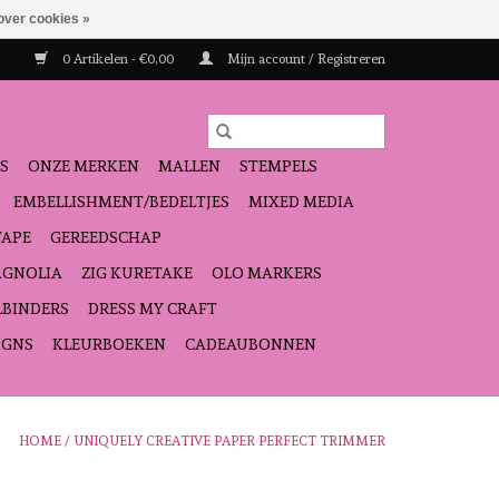
over cookies »
0 Artikelen - €0,00
Mijn account / Registreren
S
ONZE MERKEN
MALLEN
STEMPELS
EMBELLISHMENT/BEDELTJES
MIXED MEDIA
TAPE
GEREEDSCHAP
GNOLIA
ZIG KURETAKE
OLO MARKERS
LBINDERS
DRESS MY CRAFT
IGNS
KLEURBOEKEN
CADEAUBONNEN
HOME
/
UNIQUELY CREATIVE PAPER PERFECT TRIMMER