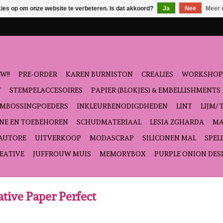
kies op om onze website te verbeteren. Is dat akkoord?
Ja
Nee
Meer 
W!!
PRE-ORDER
KAREN BURNISTON
CREALIES
WORKSHOP
T
STEMPELACCESOIRES
PAPIER (BLOKJES) & EMBELLISHMENTS
EMBOSSINGPOEDERS
INKLEURBENODIGDHEDEN
LINT
LIJM/ 
NE EN TOEBEHOREN
SCHUDMATERIAAL
LESIA ZGHARDA
MA
'AUTORE
UITVERKOOP
MODASCRAP
SILICONEN MAL
SPEL
EATIVE
JUFFROUW MUIS
MEMORYBOX
PURPLE ONION DES
tive Paper Perfect