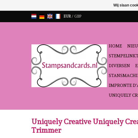
Wij slaan coo
EUR
/
GBP
HOME
NIEU
STEMPELINK
DIVERSEN
STANSMACHI
IMPRONTE D
UNIQUELY CR
Uniquely Creative Uniquely Crea
Trimmer