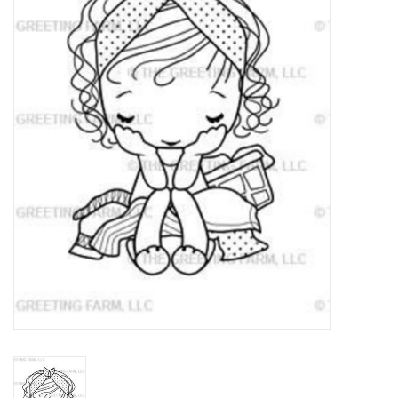
Mallen
Stempels
Stempelinkt
Stempelaccesoires
Papier (blokjes) &
Embellishments
Embellishment/bedeltjes
Mixed Media