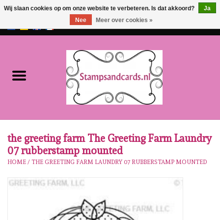
Wij slaan cookies op om onze website te verbeteren. Is dat akkoord?
Ja
Nee
Meer over cookies »
EUR
/
GBP
0 Artikelen - €0,00
Home
NIEUW!!
Pre-order
Karen Burniston
the greeting farm The Greeting Farm Laundry
07 rubberstamp mounted
Crealies
HOME
/
THE GREETING FARM LAUNDRY 07 RUBBERSTAMP MOUNTED
Workshops
Onze Merken