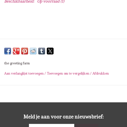
Beschikbaarheid:
Op voorraad
(1)
Lesia Zgharda
Magnolia
Zig Kuretake
OLO Markers
the greeting farm
Impronte D'autore
Aan verlanglijst toevoegen
/
Toevoegen om te vergelijken
/
Afdrukken
Uitverkoop
Modascrap
Siliconen mal
Meld je aan voor onze nieuwsbrief: