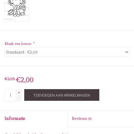
Diversen
Embossingpoeders
Inkleurbenodigdheden
Maak een keuze:
*
Lint
Lijm/ tape
€2,00
€3,95
Gereedschap
+
TOEVOEGEN AAN WINKELWAGEN
-
Stansmachine en toebehoren
Informatie
Reviews
(0)
schudmateriaal