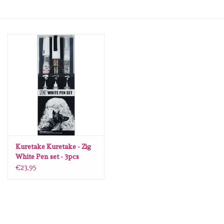
Mallen
Stempels
Stempelinkt
Stempelaccesoires
Papier (blokjes) &
Embellishments
Kuretake Kuretake - Zig
White Pen set - 3pcs
IKTB-24/3V
€23,95
Embellishment/bedeltjes
Mixed Media