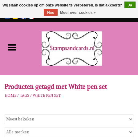
Wij slaan cookies op om onze website te verbeteren. Is dat akkoord?
Ja
Nee
Meer over cookies »
EUR
/
GBP
0 Artikelen - €0,00
Home
NIEUW!!
Pre-order
Karen Burniston
Producten getagd met White pen set
HOME
/
TAGS
/
WHITE PEN SET
Crealies
Workshops
Onze Merken