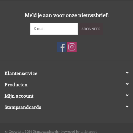
Diversen
Meld je aan voor onze nieuwsbrief:
Embossingpoeders
ABONNEER
Inkleurbenodigdheden
Lint
Lijm/ tape
Klantenservice
Producten
Gereedschap
Mijn account
Stansmachine en toebehoren
Stampsandcards
schudmateriaal
© Copyright 2026 Stampsandcards - Powered by
Lightspeed