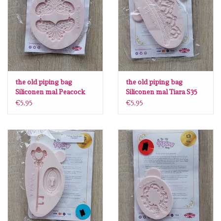
Diversen
Embossingpoeders
Inkleurbenodigdheden
the old piping bag
the old piping bag
Lint
Siliconen mal Peacock
Siliconen mal Tiara S35
onlay S36
€5,95
€5,95
Lijm/ tape
Gereedschap
Stansmachine en toebehoren
schudmateriaal