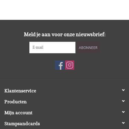
Spellbinders
Dress My Craft
Meld je aan voor onze nieuwsbrief:
Uniquely Creative
ABONNEER
Juffrouw Muis
Memorybox
Purple Onion Designs
Klantenservice
Kleurboeken
Producten
Mijn account
Cadeaubonnen
Stampsandcards