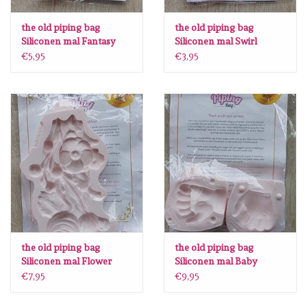
Lesia Zgharda
the old piping bag
the old piping bag
Siliconen mal Fantasy
Siliconen mal Swirl
Magnolia
Key & Lock S32
decoratie S30
€5,95
€3,95
Zig Kuretake
OLO Markers
Impronte D'autore
Uitverkoop
Modascrap
the old piping bag
the old piping bag
Siliconen mal Flower
Siliconen mal Baby
Plaque S34
handen S28
Siliconen mal
€7,95
€9,95