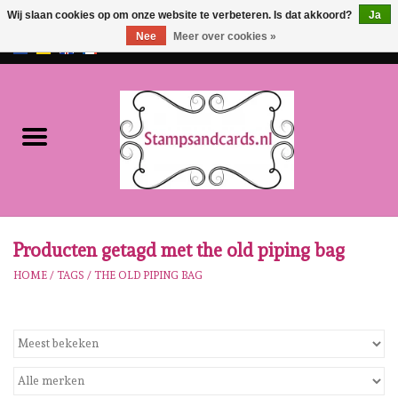
Wij slaan cookies op om onze website te verbeteren. Is dat akkoord?
Ja
Nee
Meer over cookies »
EUR
/
GBP
0 Artikelen - €0,00
Home
NIEUW!!
Pre-order
Karen Burniston
Producten getagd met the old piping bag
HOME
/
TAGS
/
THE OLD PIPING BAG
Crealies
Workshops
Onze Merken