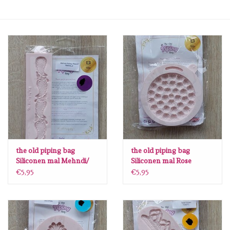
Mallen
Stempels
Stempelinkt
Stempelaccesoires
Papier (blokjes) &
Embellishments
the old piping bag
the old piping bag
Siliconen mal Mehndi/
Siliconen mal Rose
Paisly ribbon S29
cupcake topper S37
€5,95
€5,95
Embellishment/bedeltjes
Mixed Media