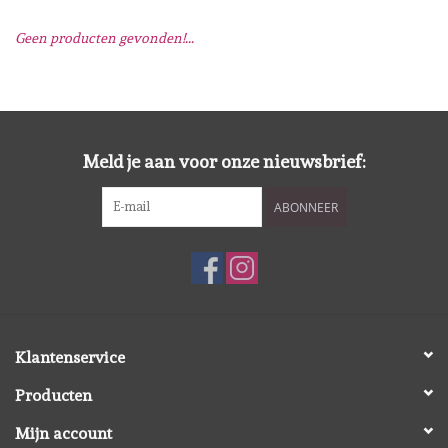
Geen producten gevonden!...
Mallen
Stempels
Stempelinkt
Meld je aan voor onze nieuwsbrief:
ABONNEER
Stempelaccesoires
Papier (blokjes) &
Embellishments
Embellishment/bedeltjes
Klantenservice
Producten
Mixed Media
Mijn account