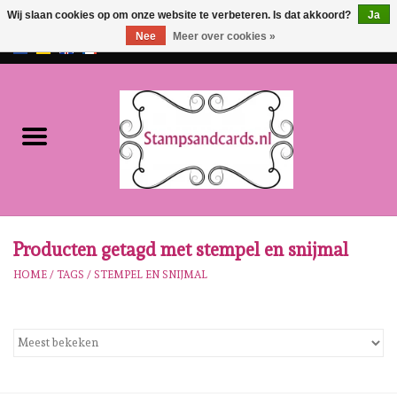
Wij slaan cookies op om onze website te verbeteren. Is dat akkoord?
Ja
Nee
Meer over cookies »
EUR
/
GBP
0 Artikelen - €0,00
Home
NIEUW!!
Pre-order
Karen Burniston
Producten getagd met stempel en snijmal
HOME
/
TAGS
/
STEMPEL EN SNIJMAL
Crealies
Workshops
Onze Merken