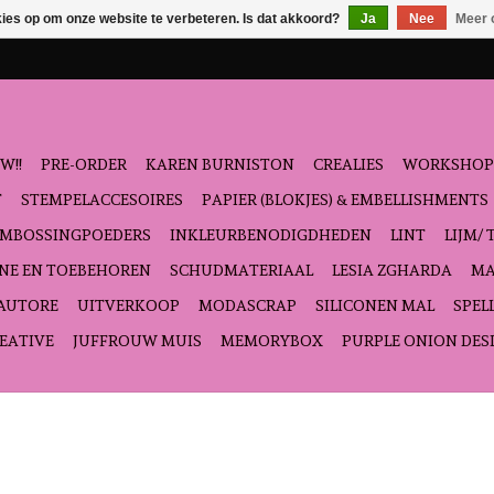
kies op om onze website te verbeteren. Is dat akkoord?
Ja
Nee
Meer 
W!!
PRE-ORDER
KAREN BURNISTON
CREALIES
WORKSHOP
T
STEMPELACCESOIRES
PAPIER (BLOKJES) & EMBELLISHMENTS
EMBOSSINGPOEDERS
INKLEURBENODIGDHEDEN
LINT
LIJM/ 
NE EN TOEBEHOREN
SCHUDMATERIAAL
LESIA ZGHARDA
MA
'AUTORE
UITVERKOOP
MODASCRAP
SILICONEN MAL
SPEL
EATIVE
JUFFROUW MUIS
MEMORYBOX
PURPLE ONION DES