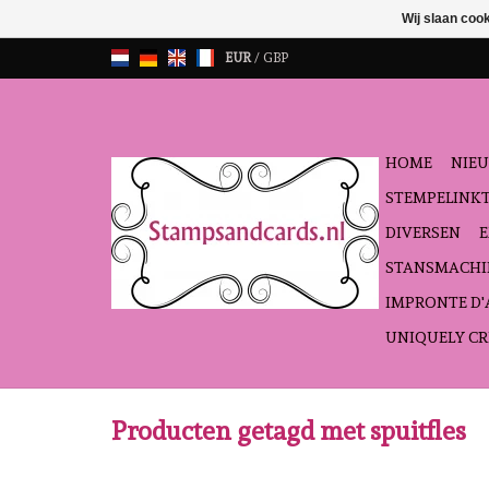
Wij slaan coo
EUR
/
GBP
HOME
NIEU
STEMPELINK
DIVERSEN
STANSMACHI
IMPRONTE D
UNIQUELY CR
Producten getagd met spuitfles