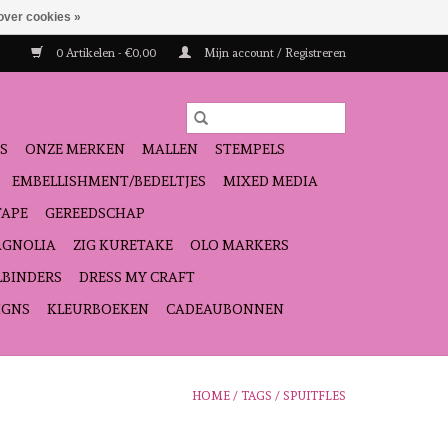
over cookies »
0 Artikelen - €0,00
Mijn account / Registreren
S
ONZE MERKEN
MALLEN
STEMPELS
EMBELLISHMENT/BEDELTJES
MIXED MEDIA
TAPE
GEREEDSCHAP
GNOLIA
ZIG KURETAKE
OLO MARKERS
LBINDERS
DRESS MY CRAFT
IGNS
KLEURBOEKEN
CADEAUBONNEN
HOME
/
TAGS
/
SPUITFLES