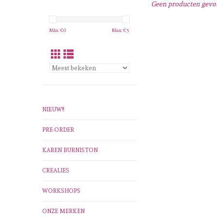
Geen producten gevon
Min: €
0
Max: €
5
NIEUW!!
PRE-ORDER
KAREN BURNISTON
CREALIES
WORKSHOPS
ONZE MERKEN