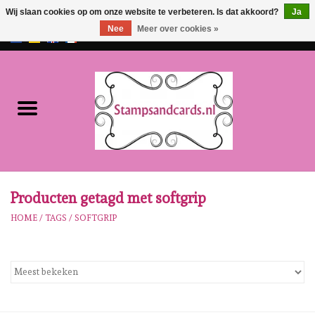
Wij slaan cookies op om onze website te verbeteren. Is dat akkoord?
Ja
Nee
Meer over cookies »
EUR
/
GBP
0 Artikelen - €0,00
Home
NIEUW!!
Pre-order
Karen Burniston
Producten getagd met softgrip
HOME
/
TAGS
/
SOFTGRIP
Crealies
Workshops
Onze Merken