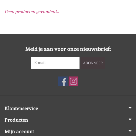
Geen producten gevonden!...
Mallen
Stempels
Stempelinkt
Meld je aan voor onze nieuwsbrief:
ABONNEER
Stempelaccesoires
Papier (blokjes) &
Embellishments
Embellishment/bedeltjes
Klantenservice
Producten
Mixed Media
Mijn account