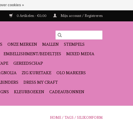
over cookies »
0 Artikelen - €0,00
Mijn account / Registreren
S
ONZE MERKEN
MALLEN
STEMPELS
EMBELLISHMENT/BEDELTJES
MIXED MEDIA
TAPE
GEREEDSCHAP
GNOLIA
ZIG KURETAKE
OLO MARKERS
LBINDERS
DRESS MY CRAFT
IGNS
KLEURBOEKEN
CADEAUBONNEN
HOME
/
TAGS
/
SILIKONFORM