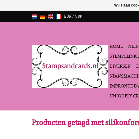
Wij slaan coo
EUR
/
GBP
HOME
NIEU
STEMPELINK
DIVERSEN
STANSMACHI
IMPRONTE D
UNIQUELY CR
Producten getagd met silikonfo