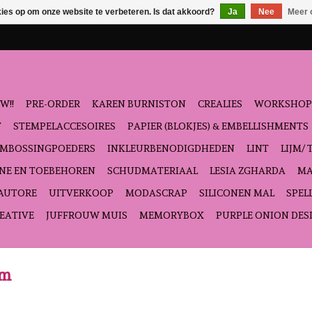
kies op om onze website te verbeteren. Is dat akkoord?
Ja
Nee
Meer 
W!!
PRE-ORDER
KAREN BURNISTON
CREALIES
WORKSHOP
T
STEMPELACCESOIRES
PAPIER (BLOKJES) & EMBELLISHMENTS
EMBOSSINGPOEDERS
INKLEURBENODIGDHEDEN
LINT
LIJM/ 
NE EN TOEBEHOREN
SCHUDMATERIAAL
LESIA ZGHARDA
MA
'AUTORE
UITVERKOOP
MODASCRAP
SILICONEN MAL
SPEL
EATIVE
JUFFROUW MUIS
MEMORYBOX
PURPLE ONION DES
rm