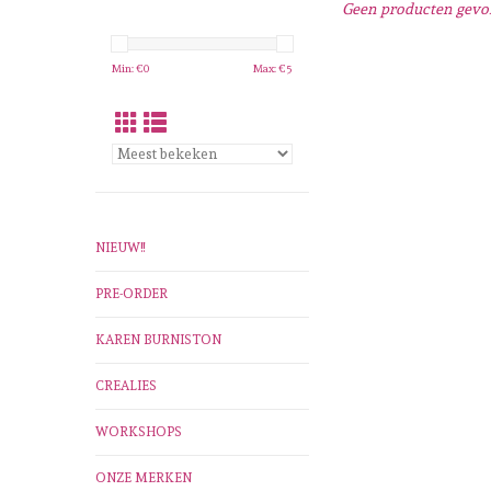
Geen producten gevon
Min: €
0
Max: €
5
NIEUW!!
PRE-ORDER
KAREN BURNISTON
CREALIES
WORKSHOPS
ONZE MERKEN