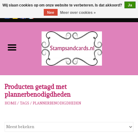
Wij slaan cookies op om onze website te verbeteren. Is dat akkoord?
Ja
Nee
Meer over cookies »
EUR
/
GBP
0 Artikelen - €0,00
Home
NIEUW!!
Pre-order
Karen Burniston
Producten getagd met
plannerbenodigdheden
Crealies
HOME
/
TAGS
/
PLANNERBENODIGDHEDEN
Workshops
Onze Merken