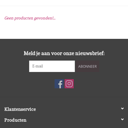
Mallen
Geen producten gevonden!...
Stempels
Stempelinkt
Meld je aan voor onze nieuwsbrief:
Stempelaccesoires
ABONNEER
Papier (blokjes) &
Embellishments
Embellishment/bedeltjes
Klantenservice
Mixed Media
Producten