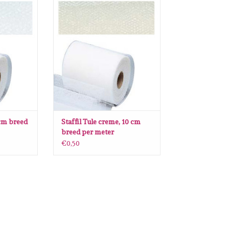
 breed per
Staffil Tule creme, 10 cm breed per
meter
NKELWAGEN
TOEVOEGEN AAN WINKELWAGEN
 cm breed
Staffil Tule creme, 10 cm
breed per meter
€0,50