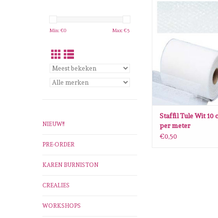
Staffil Tule Wit 10 cm
meter
TOEVOEGEN AAN WI
Min: €
0
Max: €
5
Staffil Tule Wit 10
NIEUW!!
per meter
€0,50
PRE-ORDER
KAREN BURNISTON
CREALIES
WORKSHOPS