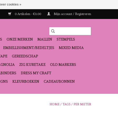
over cookies »
0 Artikelen - €0,00
Mijn account / Registreren
S
ONZE MERKEN
MALLEN
STEMPELS
EMBELLISHMENT/BEDELTJES
MIXED MEDIA
TAPE
GEREEDSCHAP
GNOLIA
ZIG KURETAKE
OLO MARKERS
LBINDERS
DRESS MY CRAFT
IGNS
KLEURBOEKEN
CADEAUBONNEN
HOME
/
TAGS
/
PER METER