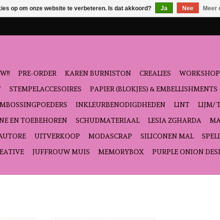
kies op om onze website te verbeteren. Is dat akkoord?
Ja
Nee
Meer 
W!!
PRE-ORDER
KAREN BURNISTON
CREALIES
WORKSHOP
T
STEMPELACCESOIRES
PAPIER (BLOKJES) & EMBELLISHMENTS
EMBOSSINGPOEDERS
INKLEURBENODIGDHEDEN
LINT
LIJM/ 
NE EN TOEBEHOREN
SCHUDMATERIAAL
LESIA ZGHARDA
MA
'AUTORE
UITVERKOOP
MODASCRAP
SILICONEN MAL
SPEL
EATIVE
JUFFROUW MUIS
MEMORYBOX
PURPLE ONION DES