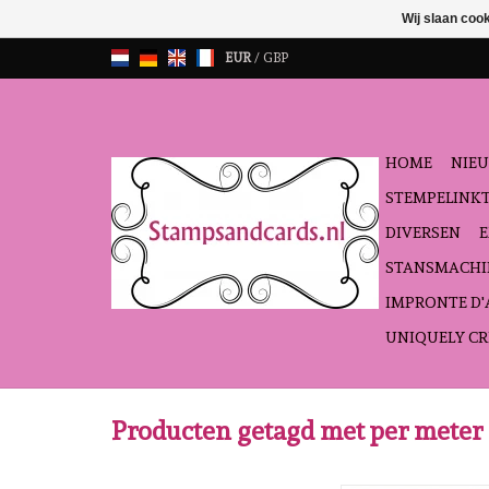
Wij slaan coo
EUR
/
GBP
HOME
NIEU
STEMPELINK
DIVERSEN
STANSMACHI
IMPRONTE D
UNIQUELY CR
Producten getagd met per meter