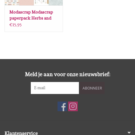
Lesia Zgharda
Modascrap Modascrap
paperpack Herbs and
Magnolia
Flowers 12 x12
€15,95
Zig Kuretake
OLO Markers
Impronte D'autore
Meld je aan voor onze nieuwsbrief:
Uitverkoop
ABONNEER
Modascrap
Siliconen mal
Klantenservice