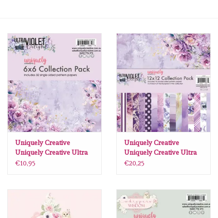
Mallen
Stempels
Stempelinkt
Stempelaccesoires
Papier (blokjes) &
Embellishments
Uniquely Creative
Uniquely Creative
Uniquely Creative Ultra
Uniquely Creative Ultra
Violet Delight paperpack
Violet Delight paperpack
€10,95
€20,25
Embellishment/bedeltjes
6 x 6 32 vel
12 X12 16 vel
Mixed Media