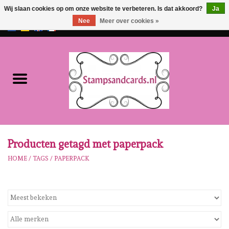
Wij slaan cookies op om onze website te verbeteren. Is dat akkoord?
Ja
Nee
Meer over cookies »
EUR
/
GBP
0 Artikelen - €0,00
Home
NIEUW!!
Pre-order
Karen Burniston
Producten getagd met paperpack
HOME
/
TAGS
/
PAPERPACK
Crealies
Workshops
Onze Merken