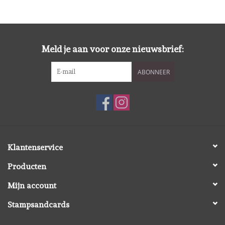
Diversen
Embossingpoeders
Meld je aan voor onze nieuwsbrief:
Inkleurbenodigdheden
ABONNEER
Lint
Lijm/ tape
Gereedschap
Klantenservice
Producten
Stansmachine en toebehoren
Mijn account
schudmateriaal
Stampsandcards