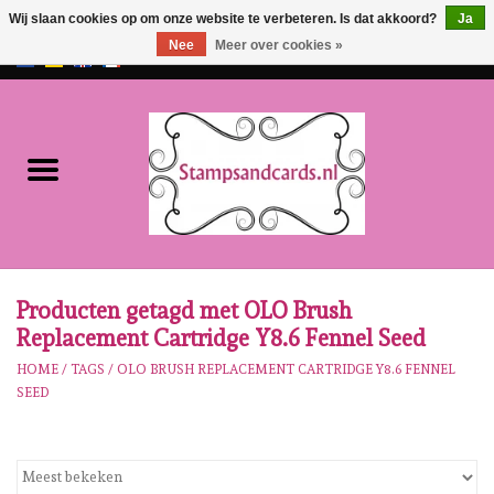
Wij slaan cookies op om onze website te verbeteren. Is dat akkoord?
Ja
Nee
Meer over cookies »
EUR
/
GBP
0 Artikelen - €0,00
Home
NIEUW!!
Pre-order
Karen Burniston
Producten getagd met OLO Brush
Replacement Cartridge Y8.6 Fennel Seed
Crealies
HOME
/
TAGS
/
OLO BRUSH REPLACEMENT CARTRIDGE Y8.6 FENNEL
SEED
Workshops
Onze Merken