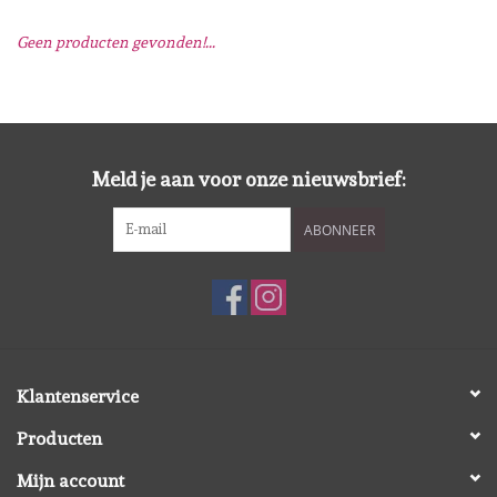
Geen producten gevonden!...
Mallen
Stempels
Stempelinkt
Meld je aan voor onze nieuwsbrief:
ABONNEER
Stempelaccesoires
Papier (blokjes) &
Embellishments
Embellishment/bedeltjes
Klantenservice
Producten
Mixed Media
Mijn account