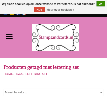
Wij slaan cookies op om onze website te verbeteren. Is dat akkoord?
Ja
Nee
Meer over cookies »
EUR
/
GBP
0 Artikelen - €0,00
Home
NIEUW!!
Pre-order
Karen Burniston
Producten getagd met lettering set
HOME
/
TAGS
/
LETTERING SET
Crealies
Workshops
Onze Merken