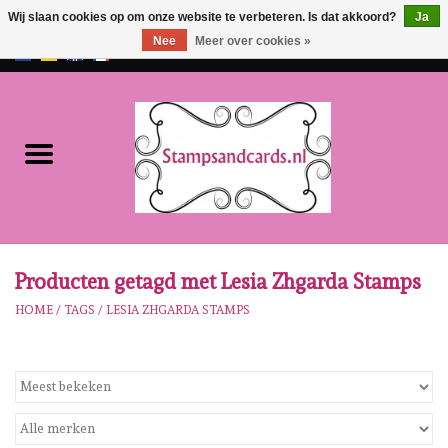
Wij slaan cookies op om onze website te verbeteren. Is dat akkoord?
Ja
Nee
Meer over cookies »
EUR
/
GBP
0 Artikelen - €0,00
Home
NIEUW!!
Pre-order
Karen Burniston
Producten getagd met Lesia Zhgarda Stamps
HOME
/
TAGS
/
LESIA ZHGARDA STAMPS
Crealies
Workshops
Onze Merken