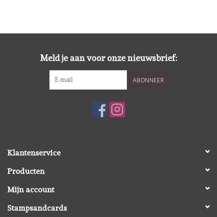
Spellbinders
Dress My Craft
Meld je aan voor onze nieuwsbrief:
Uniquely Creative
ABONNEER
Juffrouw Muis
Memorybox
Purple Onion Designs
Klantenservice
Kleurboeken
Producten
Mijn account
Cadeaubonnen
Stampsandcards