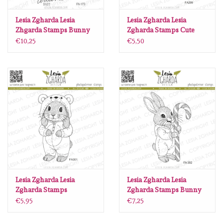
Lesia Zgharda
Lesia Zgharda Lesia
Lesia Zgharda Lesia
Zhgarda Stamps Bunny
Zgharda Stamps Cute
Magnolia
in the cabbage FA173
Hamster with a Donut
€10,25
€5,50
FA299
Zig Kuretake
OLO Markers
Impronte D'autore
Uitverkoop
Modascrap
Lesia Zgharda Lesia
Lesia Zgharda Lesia
Zgharda Stamps
Zgharda Stamps Bunny
Adorable Bunny in Bear
in Pajamas with Candy
Siliconen mal
€5,95
€7,25
Kigurumi Pajamas FA301
Cane FA302