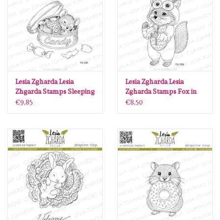
Diversen
Embossingpoeders
Inkleurbenodigdheden
Lesia Zgharda Lesia
Lesia Zgharda Lesia
Lint
Zhgarda Stamps Sleeping
Zgharda Stamps Fox in
Mouse in Candy Tin
Owl Kigurumi Pajamas
€9,85
€8,50
FA296
FA294
Lijm/ tape
Gereedschap
Stansmachine en toebehoren
schudmateriaal