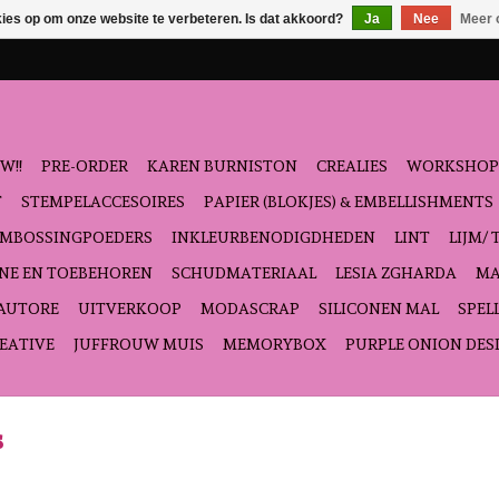
kies op om onze website te verbeteren. Is dat akkoord?
Ja
Nee
Meer 
W!!
PRE-ORDER
KAREN BURNISTON
CREALIES
WORKSHOP
T
STEMPELACCESOIRES
PAPIER (BLOKJES) & EMBELLISHMENTS
EMBOSSINGPOEDERS
INKLEURBENODIGDHEDEN
LINT
LIJM/ 
NE EN TOEBEHOREN
SCHUDMATERIAAL
LESIA ZGHARDA
MA
'AUTORE
UITVERKOOP
MODASCRAP
SILICONEN MAL
SPEL
EATIVE
JUFFROUW MUIS
MEMORYBOX
PURPLE ONION DES
s