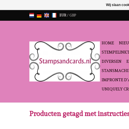
Wij slaan coo
EUR
/
GBP
HOME
NIEU
STEMPELINK
DIVERSEN
STANSMACHI
IMPRONTE D
UNIQUELY CR
Producten getagd met instructie