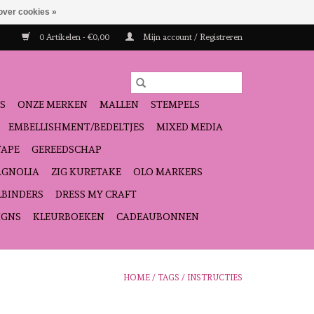
over cookies »
0 Artikelen - €0,00
Mijn account / Registreren
S
ONZE MERKEN
MALLEN
STEMPELS
EMBELLISHMENT/BEDELTJES
MIXED MEDIA
TAPE
GEREEDSCHAP
GNOLIA
ZIG KURETAKE
OLO MARKERS
LBINDERS
DRESS MY CRAFT
IGNS
KLEURBOEKEN
CADEAUBONNEN
HOME
/
TAGS
/
INSTRUCTIES