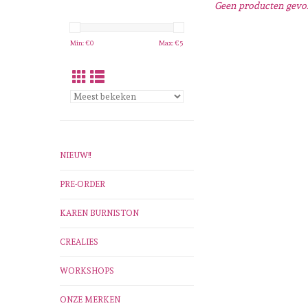
Geen producten gevon
Min: €
0
Max: €
5
NIEUW!!
PRE-ORDER
KAREN BURNISTON
CREALIES
WORKSHOPS
ONZE MERKEN