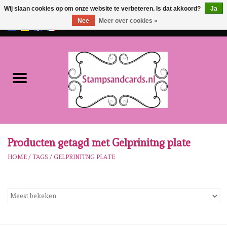
Wij slaan cookies op om onze website te verbeteren. Is dat akkoord?
Ja
Nee
Meer over cookies »
EUR
/
GBP
0 Artikelen - €0,00
Home
NIEUW!!
Pre-order
Karen Burniston
Producten getagd met Gelprinitng plate
HOME
/
TAGS
/
GELPRINITNG PLATE
Crealies
Workshops
Onze Merken