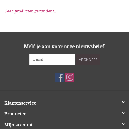
Geen producten gevonden!...
Mallen
Stempels
Stempelinkt
Meld je aan voor onze nieuwsbrief:
ABONNEER
Stempelaccesoires
Papier (blokjes) &
Embellishments
Embellishment/bedeltjes
Klantenservice
Producten
Mixed Media
Mijn account