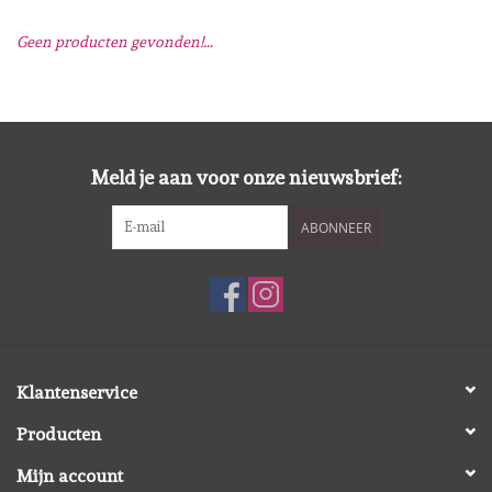
Geen producten gevonden!...
Mallen
Stempels
Stempelinkt
Meld je aan voor onze nieuwsbrief:
ABONNEER
Stempelaccesoires
Papier (blokjes) &
Embellishments
Embellishment/bedeltjes
Klantenservice
Producten
Mixed Media
Mijn account