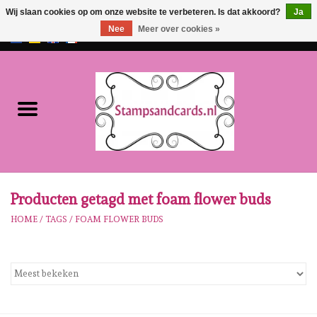
Wij slaan cookies op om onze website te verbeteren. Is dat akkoord?
Ja
Nee
Meer over cookies »
EUR
/
GBP
0 Artikelen - €0,00
Home
NIEUW!!
Pre-order
Karen Burniston
Producten getagd met foam flower buds
HOME
/
TAGS
/
FOAM FLOWER BUDS
Crealies
Workshops
Onze Merken