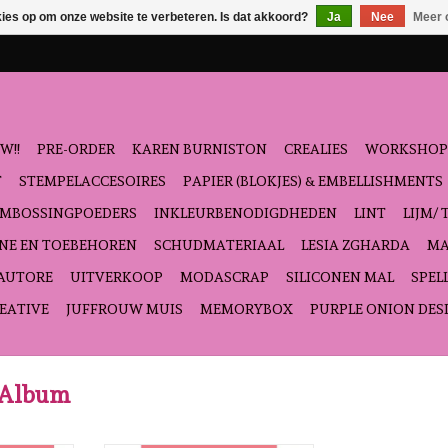
kies op om onze website te verbeteren. Is dat akkoord?
Ja
Nee
Meer 
W!!
PRE-ORDER
KAREN BURNISTON
CREALIES
WORKSHOP
T
STEMPELACCESOIRES
PAPIER (BLOKJES) & EMBELLISHMENTS
EMBOSSINGPOEDERS
INKLEURBENODIGDHEDEN
LINT
LIJM/ 
NE EN TOEBEHOREN
SCHUDMATERIAAL
LESIA ZGHARDA
MA
'AUTORE
UITVERKOOP
MODASCRAP
SILICONEN MAL
SPEL
EATIVE
JUFFROUW MUIS
MEMORYBOX
PURPLE ONION DES
o Album