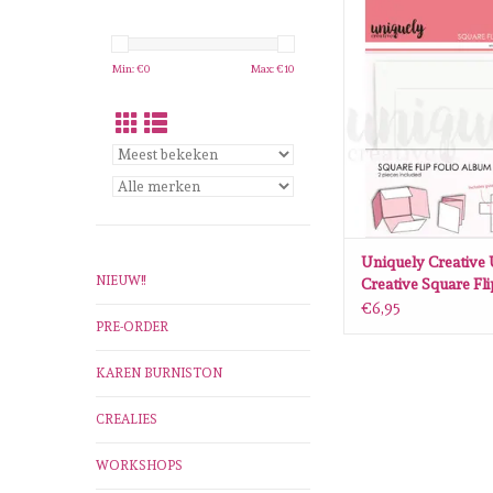
Uniquely Creative 
Creative Square Flip F
White
Min: €
0
Max: €
10
TOEVOEGEN AAN WI
Uniquely Creative
NIEUW!!
Creative Square Fli
Album - White
€6,95
PRE-ORDER
KAREN BURNISTON
CREALIES
WORKSHOPS