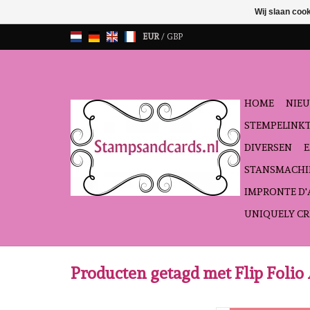
Wij slaan coo
EUR
/
GBP
HOME
NIEU
STEMPELINK
DIVERSEN
STANSMACHI
IMPRONTE D
UNIQUELY CR
Producten getagd met Flip Foli