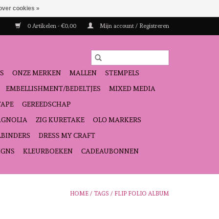
over cookies »
0 Artikelen - €0,00
Mijn account / Registreren
S
ONZE MERKEN
MALLEN
STEMPELS
EMBELLISHMENT/BEDELTJES
MIXED MEDIA
TAPE
GEREEDSCHAP
GNOLIA
ZIG KURETAKE
OLO MARKERS
LBINDERS
DRESS MY CRAFT
IGNS
KLEURBOEKEN
CADEAUBONNEN
HOME
/
TAGS
/
FLIP FOLIO ALBUM