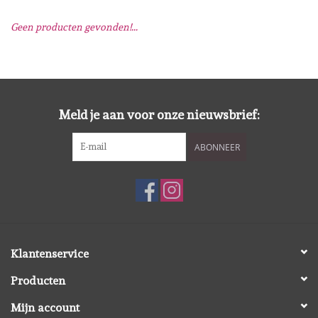
Geen producten gevonden!...
Mallen
Stempels
Stempelinkt
Meld je aan voor onze nieuwsbrief:
ABONNEER
Stempelaccesoires
Papier (blokjes) &
Embellishments
Embellishment/bedeltjes
Klantenservice
Producten
Mixed Media
Mijn account