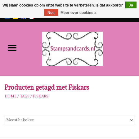
Wij slaan cookies op om onze website te verbeteren. Is dat akkoord?
Ja
Nee
Meer over cookies »
EUR
/
GBP
0 Artikelen - €0,00
Home
NIEUW!!
Pre-order
Karen Burniston
Producten getagd met Fiskars
HOME
/
TAGS
/
FISKARS
Crealies
Workshops
Onze Merken