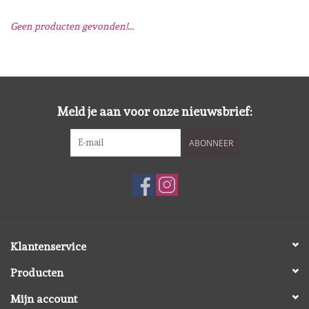
Geen producten gevonden!...
Mallen
Stempels
Stempelinkt
Meld je aan voor onze nieuwsbrief:
ABONNEER
Stempelaccesoires
Papier (blokjes) &
Embellishments
Embellishment/bedeltjes
Klantenservice
Producten
Mixed Media
Mijn account