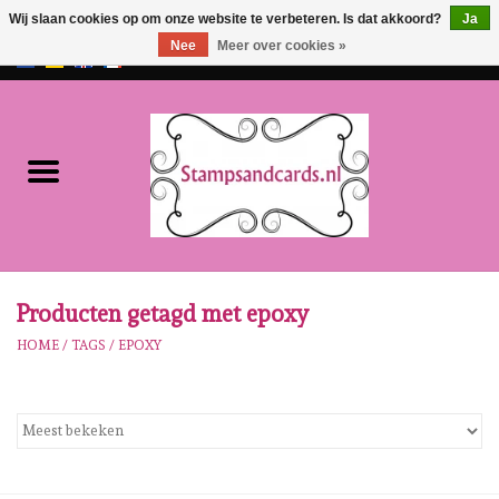
Wij slaan cookies op om onze website te verbeteren. Is dat akkoord?
Ja
Nee
Meer over cookies »
EUR
/
GBP
0 Artikelen - €0,00
Home
NIEUW!!
Pre-order
Karen Burniston
Producten getagd met epoxy
HOME
/
TAGS
/
EPOXY
Crealies
Workshops
Onze Merken