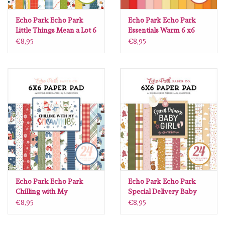
Lesia Zgharda
Echo Park Echo Park
Echo Park Echo Park
Little Things Mean a Lot 6
Essentials Warm 6 x6
Magnolia
x6
€8,95
€8,95
Zig Kuretake
OLO Markers
Impronte D'autore
Uitverkoop
Modascrap
Echo Park Echo Park
Echo Park Echo Park
Chilling with My
Special Delivery Baby
Snowmies 6 x6
Girl 6 x6
Siliconen mal
€8,95
€8,95