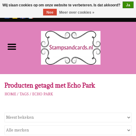
Wij slaan cookies op om onze website te verbeteren. Is dat akkoord?
Ja
Nee
Meer over cookies »
EUR
/
GBP
0 Artikelen - €0,00
Home
NIEUW!!
Pre-order
Karen Burniston
Producten getagd met Echo Park
HOME
/
TAGS
/
ECHO PARK
Crealies
Workshops
Onze Merken