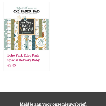
Spellbinders
Dress My Craft
Uniquely Creative
Juffrouw Muis
Memorybox
Echo Park Echo Park
Special Delivery Baby
Boy 6 x6
€8,95
Purple Onion Designs
Kleurboeken
Cadeaubonnen
Meld je aan voor onze nieuwsbrief: