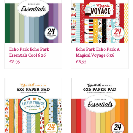
Diversen
Embossingpoeders
Inkleurbenodigdheden
Echo Park Echo Park
Echo Park Echo Park A
Lint
Essentials Cool 6 x6
Magical Voyage 6 x6
€8,95
€8,95
Lijm/ tape
Gereedschap
Stansmachine en toebehoren
schudmateriaal