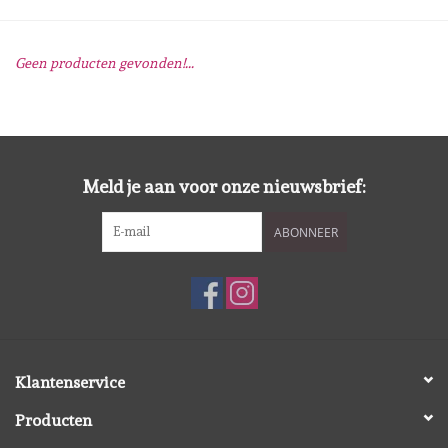
Mallen
Geen producten gevonden!...
Stempels
Stempelinkt
Meld je aan voor onze nieuwsbrief:
Stempelaccesoires
ABONNEER
Papier (blokjes) &
Embellishments
Embellishment/bedeltjes
Klantenservice
Mixed Media
Producten