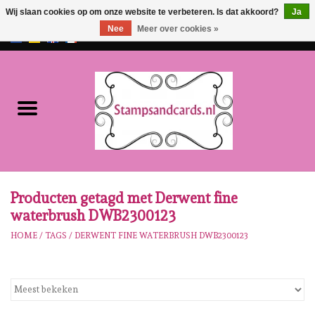
Wij slaan cookies op om onze website te verbeteren. Is dat akkoord?
Ja
Nee
Meer over cookies »
EUR
/
GBP
0 Artikelen - €0,00
Home
NIEUW!!
Pre-order
Karen Burniston
Producten getagd met Derwent fine
waterbrush DWB2300123
Crealies
HOME
/
TAGS
/
DERWENT FINE WATERBRUSH DWB2300123
Workshops
Onze Merken