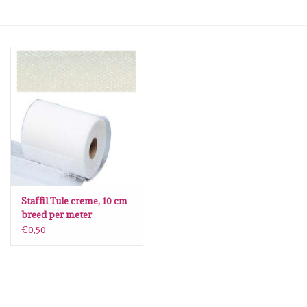
Mallen
Stempels
Stempelinkt
Stempelaccesoires
Papier (blokjes) &
Embellishments
Staffil Tule creme, 10 cm
breed per meter
€0,50
Embellishment/bedeltjes
Mixed Media