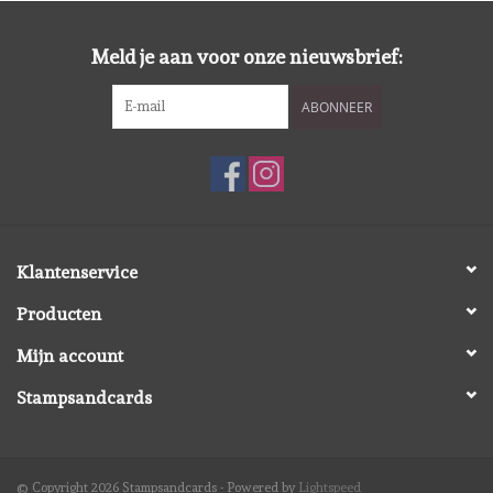
Diversen
Meld je aan voor onze nieuwsbrief:
Embossingpoeders
ABONNEER
Inkleurbenodigdheden
Lint
Lijm/ tape
Klantenservice
Producten
Gereedschap
Mijn account
Stansmachine en toebehoren
Stampsandcards
schudmateriaal
© Copyright 2026 Stampsandcards - Powered by
Lightspeed