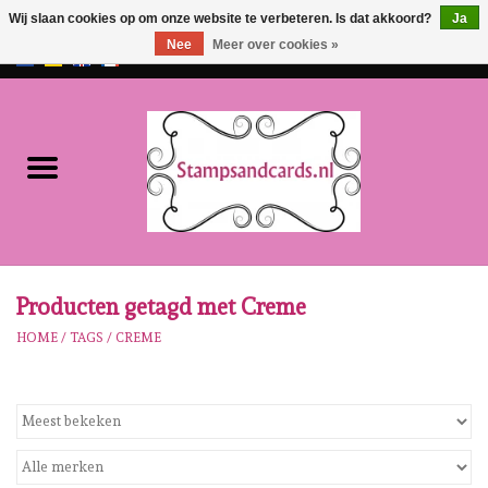
Wij slaan cookies op om onze website te verbeteren. Is dat akkoord?
Ja
Nee
Meer over cookies »
EUR
/
GBP
0 Artikelen - €0,00
Home
NIEUW!!
Pre-order
Karen Burniston
Producten getagd met Creme
HOME
/
TAGS
/
CREME
Crealies
Workshops
Onze Merken