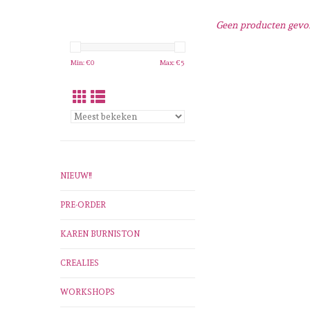
Geen producten gevon
Min: €
0
Max: €
5
NIEUW!!
PRE-ORDER
KAREN BURNISTON
CREALIES
WORKSHOPS