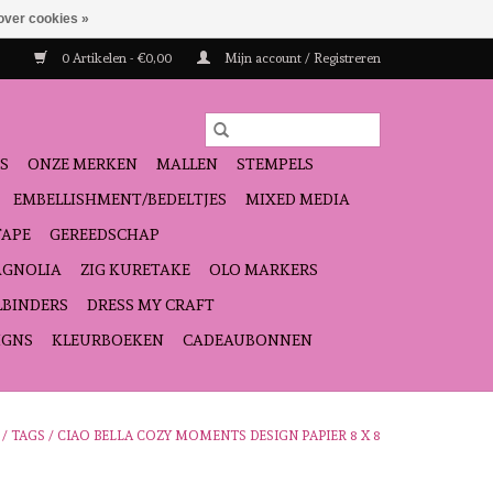
over cookies »
0 Artikelen - €0,00
Mijn account / Registreren
S
ONZE MERKEN
MALLEN
STEMPELS
EMBELLISHMENT/BEDELTJES
MIXED MEDIA
TAPE
GEREEDSCHAP
GNOLIA
ZIG KURETAKE
OLO MARKERS
LBINDERS
DRESS MY CRAFT
IGNS
KLEURBOEKEN
CADEAUBONNEN
/
TAGS
/
CIAO BELLA COZY MOMENTS DESIGN PAPIER 8 X 8