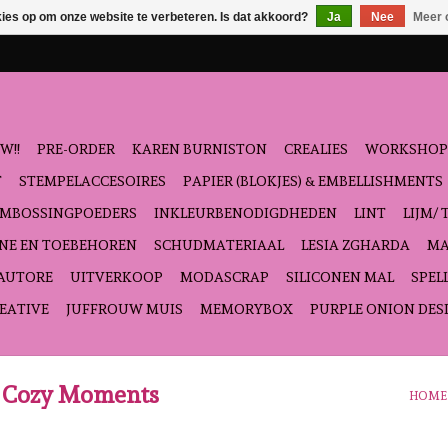
kies op om onze website te verbeteren. Is dat akkoord?
Ja
Nee
Meer 
W!!
PRE-ORDER
KAREN BURNISTON
CREALIES
WORKSHOP
T
STEMPELACCESOIRES
PAPIER (BLOKJES) & EMBELLISHMENTS
EMBOSSINGPOEDERS
INKLEURBENODIGDHEDEN
LINT
LIJM/ 
NE EN TOEBEHOREN
SCHUDMATERIAAL
LESIA ZGHARDA
MA
'AUTORE
UITVERKOOP
MODASCRAP
SILICONEN MAL
SPEL
EATIVE
JUFFROUW MUIS
MEMORYBOX
PURPLE ONION DES
a Cozy Moments
HOME