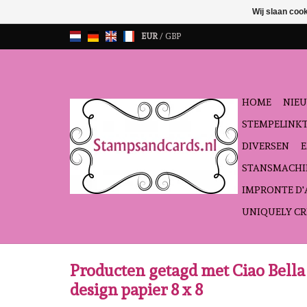
Wij slaan coo
EUR
/
GBP
HOME
NIEU
STEMPELINK
DIVERSEN
STANSMACHI
IMPRONTE D
UNIQUELY CR
Producten getagd met Ciao Bell
design papier 8 x 8