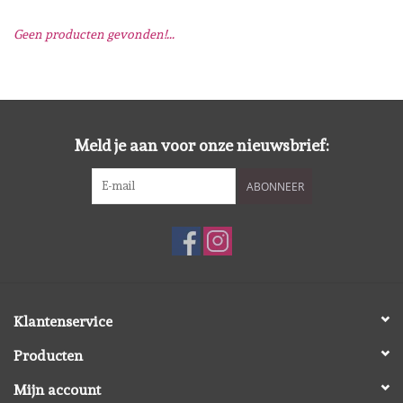
Geen producten gevonden!...
Mallen
Stempels
Stempelinkt
Meld je aan voor onze nieuwsbrief:
ABONNEER
Stempelaccesoires
Papier (blokjes) &
Embellishments
Embellishment/bedeltjes
Klantenservice
Producten
Mixed Media
Mijn account