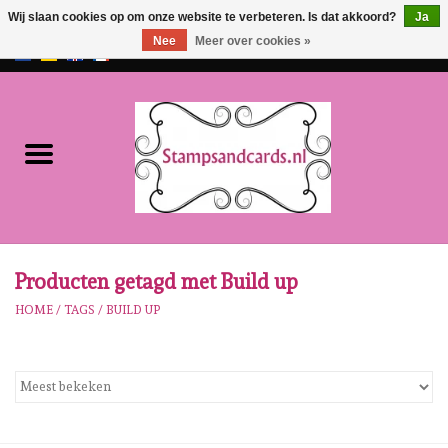
Wij slaan cookies op om onze website te verbeteren. Is dat akkoord?
Ja
Nee
Meer over cookies »
EUR
/
GBP
0 Artikelen - €0,00
Home
NIEUW!!
Pre-order
Karen Burniston
Producten getagd met Build up
HOME
/
TAGS
/
BUILD UP
Crealies
Workshops
Onze Merken